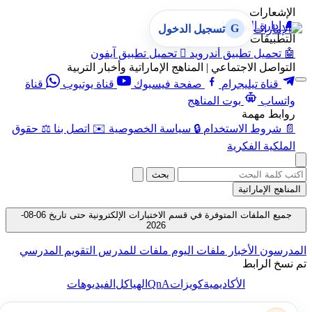
الإشعارات
🔔
إدارة الإشعارات
G
تسجيل الدخول
التطبيقات
🤖
تحميل تطبيق أندرويد

تحميل تطبيق آيفون
التواصل الاجتماعي | المناهج الإماراتية وأخبار التربية
قناة تيليجرام
صفحة فيسبوك
قناة يوتيوب
قناة
واتساب
بوت المناهج
روابط مهمة
📄
شروط الاستخدام
🔒
سياسة الخصوصية
✉️
اتصل بنا
⚖️
حقوق
الملكية الفكرية
بحث
المناهج الإماراتية
جميع الملفات المتوفرة في قسم الاختبارات الإلكترونية حتى تاريخ 06-08-
2026
المدرسون
الأخبار
ملفات اليوم
ملفات للمدرس
التقويم المدرسي
تم نسخ الرابط
QnA
الأكاديمية
كويزات
الهياكل
الفيديوهات