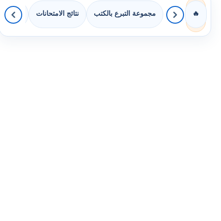
مجموعة التبرع بالكتب
نتائج الامتحانات
كويزات 
🔥