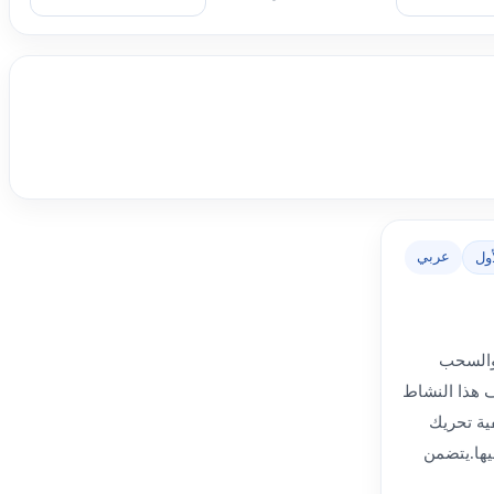
عربي
ول
 والسحب
ف هذا النشاط
ية تحريك
ليها.يتضمن