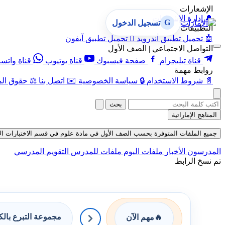
الإشعارات
🔔
إدارة الإشعارات
G
تسجيل الدخول
التطبيقات
🤖
تحميل تطبيق أندرويد

تحميل تطبيق آيفون
التواصل الاجتماعي | الصف الأول
قناة تيليجرام
صفحة فيسبوك
قناة يوتيوب
قناة واتس
روابط مهمة
📄
شروط الاستخدام
🔒
سياسة الخصوصية
✉️
اتصل بنا
⚖️
حقوق الم
بحث
المناهج الإماراتية
جميع الملفات المتوفرة بحسب الصف الأول في مادة علوم في قسم الاختبارات الإلكترونية 
المدرسون
الأخبار
ملفات اليوم
ملفات للمدرس
التقويم المدرسي
تم نسخ الرابط
مجموعة التبرع بال
🔥
مهم الآن