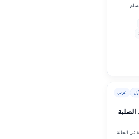
جسام
عربي
ول
الصلبة
 في الحالة