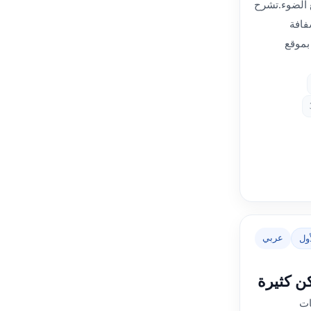
ع الضوء.تشرح
فافة
بموقع
عربي
ول
ن كثيرة
ات