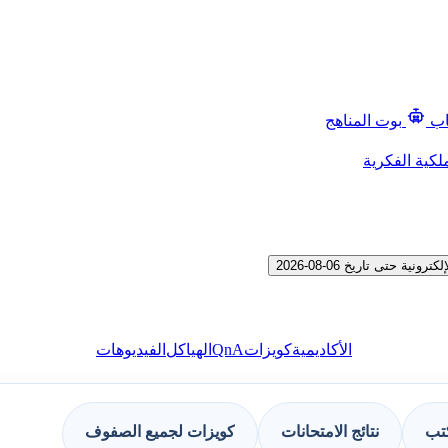
اب
بوت المناهج
لكية الفكرية
حتى تاريخ 06-08-2026
QnA
الأكاديمية
كويزات
الهياكل
الفيديوهات
كتب
نتائج الامتحانات
كويزات لجميع الصفوف