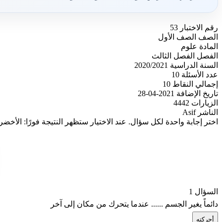
رقم الاختبار
53
الصف
الصف الأول
المادة
علوم
الفصل
الفصل الثالث
السنة الدراسية
2020/2021
عدد الأسئلة
10
إجمالي النقاط
10
تاريخ الإضافة
2021-04-28
الزيارات
4442
الناشر
Asif
اختر إجابة واحدة لكل سؤال. عند الاختيار ستظهر النتيجة فورًا: الأخضر
السؤال 1
دائماً يغير الجسم ...... عندما يتحرك من مكان إلى آخر
أ
حركته