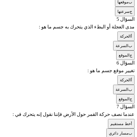
ب
موقعها
ج
سرعتها
السؤال 5
مدى العجلة أو البطء الذي يتحرك به جسم ما هو :
أ
الحركة
ب
السرعة
ج
الموقع
السؤال 6
تغيير موقع جسم ما هو :
أ
الحركة
ب
السرعة
ج
الموقع
السؤال 7
عندما نصف حركة القمر حول الأرض فإننا نقول إنه يتحرك في :
أ
خط مستقيم
ب
مسار دائري