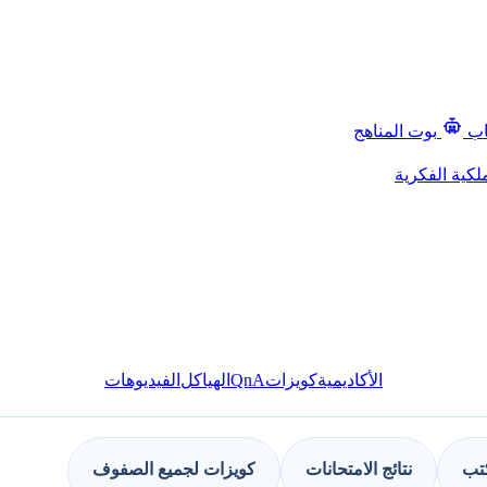
اب
بوت المناهج
لكية الفكرية
QnA
الأكاديمية
كويزات
الهياكل
الفيديوهات
كتب
نتائج الامتحانات
كويزات لجميع الصفوف