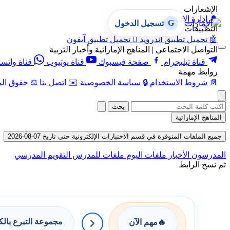
الإشعارات
🔔
إدارة الإشعارات
G
تسجيل الدخول
التطبيقات
🤖
تحميل تطبيق أندرويد

تحميل تطبيق آيفون
التواصل الاجتماعي | المناهج الإماراتية وأخبار التربية
قناة تيليجرام
صفحة فيسبوك
قناة يوتيوب
قناة واتس
روابط مهمة
📄
شروط الاستخدام
🔒
سياسة الخصوصية
✉️
اتصل بنا
⚖️
حقوق الم
بحث
المناهج الإماراتية
جميع الملفات المتوفرة في قسم الاختبارات الإلكترونية حتى تاريخ 07-08-2026
المدرسون
الأخبار
ملفات اليوم
ملفات للمدرس
التقويم المدرسي
تم نسخ الرابط
مجموعة التبرع بال
🔥
مهم الآن