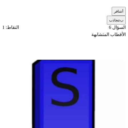
أ
تتنافر
ب
تتجاذب
السؤال 6
النقاط: 1
الأقطاب المتشابهة