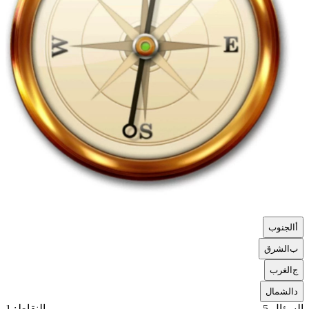
أ
الجنوب
ب
الشرق
ج
الغرب
د
الشمال
السؤال 5
النقاط: 1