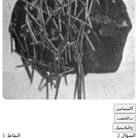
أ
المسامير
ب
الخشب
ج
البلاستيك
السؤال 2
النقاط: 1