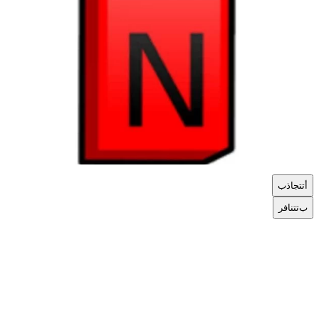
أ
تتجاذب
ب
تتنافر