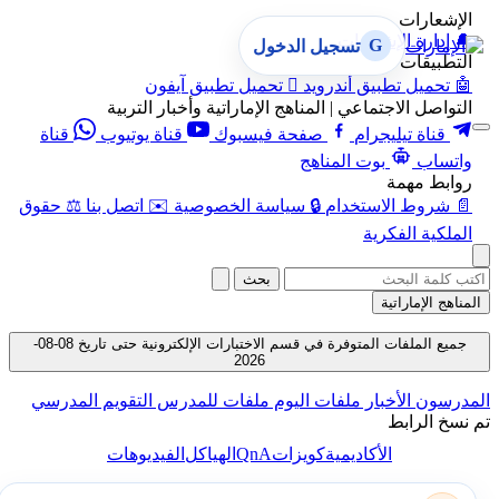
الإشعارات
🔔
إدارة الإشعارات
G
تسجيل الدخول
التطبيقات
🤖
تحميل تطبيق أندرويد

تحميل تطبيق آيفون
التواصل الاجتماعي | المناهج الإماراتية وأخبار التربية
قناة تيليجرام
صفحة فيسبوك
قناة يوتيوب
قناة
واتساب
بوت المناهج
روابط مهمة
📄
شروط الاستخدام
🔒
سياسة الخصوصية
✉️
اتصل بنا
⚖️
حقوق
الملكية الفكرية
بحث
المناهج الإماراتية
جميع الملفات المتوفرة في قسم الاختبارات الإلكترونية حتى تاريخ 08-08-
2026
المدرسون
الأخبار
ملفات اليوم
ملفات للمدرس
التقويم المدرسي
تم نسخ الرابط
QnA
الأكاديمية
كويزات
الهياكل
الفيديوهات