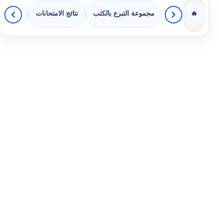
مجموعة التبرع بالكتب
نتائج الامتحانات
كويزات 
🔥