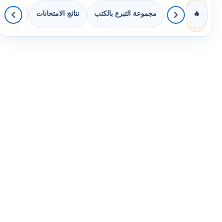
مجموعة التبرع بالكتب
نتائج الامتحانات
كويزات 
🔥