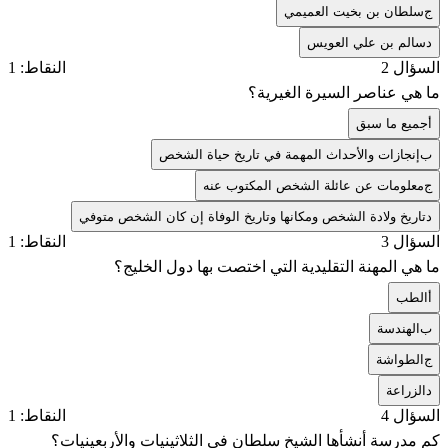
ج
سلطان بن بخيت العميمي
د
سالم بن علي العويس
السؤال 2
النقاط: 1
ما هي عناصر السيرة الغيرية؟
أ
جميع ما سبق
ب
إنجازات والأحداث المهمة في تاريخ حياة الشخص
ج
معلومات عن عائلة الشخص المكتوب عنه
د
تاريخ ولادة الشخص ومكانها وتاريخ الوفاة إن كان الشخص متوفي
السؤال 3
النقاط: 1
ما هي المهنة التقليدية التي اختصت بها دول الخليج؟
أ
الطب
ب
الهندسة
ج
الطواشة
د
الزراعة
السؤال 4
النقاط: 1
كم مدرسة أنشأها الشيخ سلطان في الثلاثينيات والأربعينيات؟