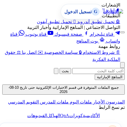
الإشعارات
🔔
إدارة الإشعارات
G
تسجيل الدخول
التطبيقات
🤖
تحميل تطبيق أندرويد

تحميل تطبيق آيفون
التواصل الاجتماعي | المناهج الإماراتية وأخبار التربية
قناة تيليجرام
صفحة فيسبوك
قناة يوتيوب
قناة
واتساب
بوت المناهج
روابط مهمة
📄
شروط الاستخدام
🔒
سياسة الخصوصية
✉️
اتصل بنا
⚖️
حقوق
الملكية الفكرية
بحث
المناهج الإماراتية
جميع الملفات المتوفرة في قسم الاختبارات الإلكترونية حتى تاريخ 10-08-
2026
المدرسون
الأخبار
ملفات اليوم
ملفات للمدرس
التقويم المدرسي
تم نسخ الرابط
QnA
الأكاديمية
كويزات
الهياكل
الفيديوهات