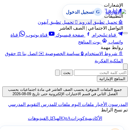
الإشعارات
🔔
إدارة الإشعارات
G
تسجيل الدخول
التطبيقات
🤖
تحميل تطبيق أندرويد

تحميل تطبيق آيفون
التواصل الاجتماعي | الصف العاشر
قناة تيليجرام
صفحة فيسبوك
قناة يوتيوب
قناة
واتساب
بوت المناهج
روابط مهمة
📄
شروط الاستخدام
🔒
سياسة الخصوصية
✉️
اتصل بنا
⚖️
حقوق
الملكية الفكرية
بحث
المناهج الإماراتية
جميع الملفات المتوفرة بحسب الصف العاشر في مادة اجتماعيات بحسب
الفصل الثاني في قسم الاختبارات الإلكترونية حتى تاريخ 09-08-2026
المدرسون
الأخبار
ملفات اليوم
ملفات للمدرس
التقويم المدرسي
تم نسخ الرابط
QnA
الأكاديمية
كويزات
الهياكل
الفيديوهات