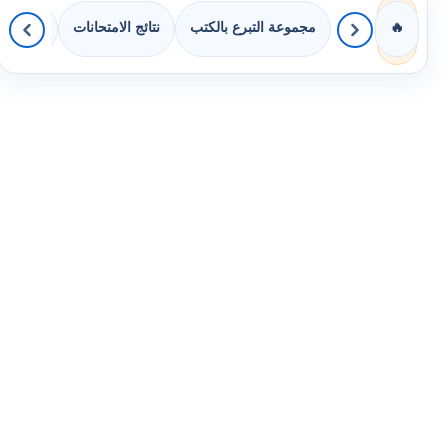
مجموعة التبرع بالكتب
نتائج الامتحانات
كويزات 
🔥