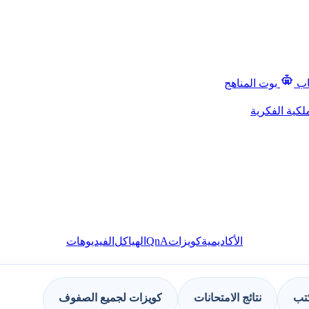
اب
بوت المناهج
لكية الفكرية
QnA
الأكاديمية
كويزات
الهياكل
الفيديوهات
كتب
نتائج الامتحانات
كويزات لجميع الصفوف