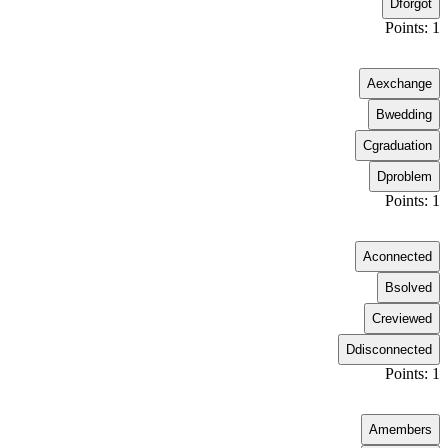
D
forgot
Points: 1
A
exchange
B
wedding
C
graduation
D
problem
Points: 1
A
connected
B
solved
C
reviewed
D
disconnected
Points: 1
A
members