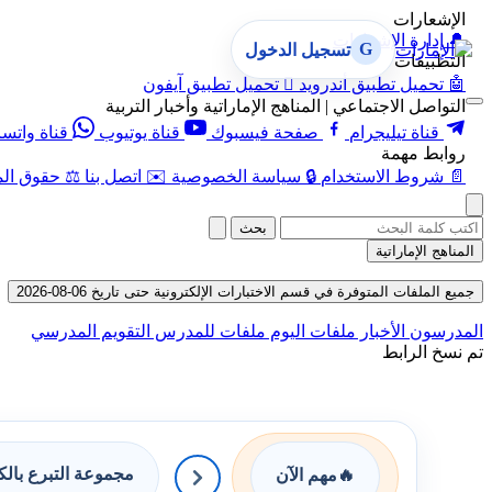
الإشعارات
🔔
إدارة الإشعارات
G
تسجيل الدخول
التطبيقات
🤖
تحميل تطبيق أندرويد

تحميل تطبيق آيفون
التواصل الاجتماعي | المناهج الإماراتية وأخبار التربية
قناة تيليجرام
صفحة فيسبوك
قناة يوتيوب
قناة واتس
روابط مهمة
📄
شروط الاستخدام
🔒
سياسة الخصوصية
✉️
اتصل بنا
⚖️
حقوق الم
بحث
المناهج الإماراتية
جميع الملفات المتوفرة في قسم الاختبارات الإلكترونية حتى تاريخ 06-08-2026
المدرسون
الأخبار
ملفات اليوم
ملفات للمدرس
التقويم المدرسي
تم نسخ الرابط
مجموعة التبرع بال
🔥
مهم الآن