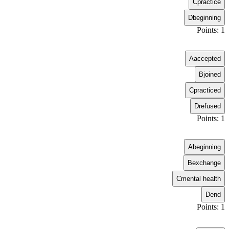
C
practice
D
beginning
Points: 1
A
accepted
B
joined
C
practiced
D
refused
Points: 1
A
beginning
B
exchange
C
mental health
D
end
Points: 1