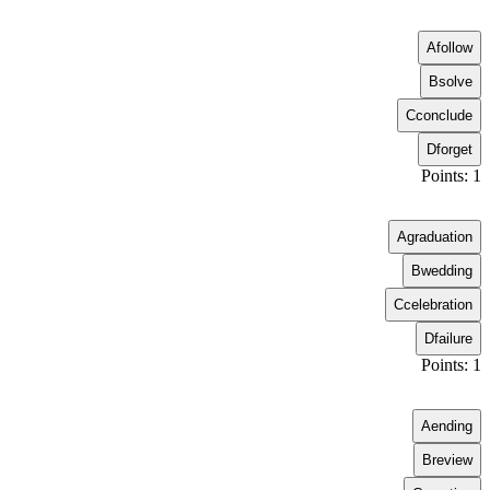
A
follow
B
solve
C
conclude
D
forget
Points: 1
A
graduation
B
wedding
C
celebration
D
failure
Points: 1
A
ending
B
review