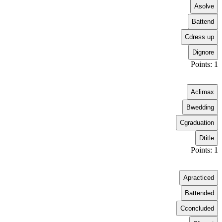
A
solve
B
attend
C
dress up
D
ignore
Points: 1
A
climax
B
wedding
C
graduation
D
title
Points: 1
A
practiced
B
attended
C
concluded