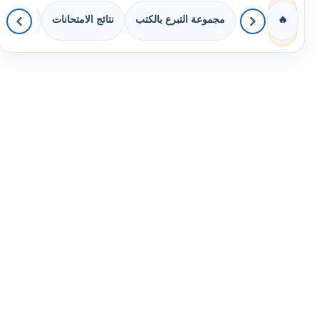
مجموعة التبرع بالكتب
نتائج الامتحانات
كويزات 
🔥