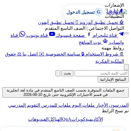
الإشعارات
🔔
إدارة الإشعارات
G
تسجيل الدخول
التطبيقات
🤖
تحميل تطبيق أندرويد

تحميل تطبيق آيفون
التواصل الاجتماعي | الصف التاسع المتقدم
قناة تيليجرام
صفحة فيسبوك
قناة يوتيوب
قناة
واتساب
بوت المناهج
روابط مهمة
📄
شروط الاستخدام
🔒
سياسة الخصوصية
✉️
اتصل بنا
⚖️
حقوق
الملكية الفكرية
بحث
المناهج الإماراتية
جميع الملفات المتوفرة بحسب الصف التاسع المتقدم في مادة لغة انجليزية
في قسم الاختبارات الإلكترونية حتى تاريخ 10-08-2026
المدرسون
الأخبار
ملفات اليوم
ملفات للمدرس
التقويم المدرسي
تم نسخ الرابط
QnA
الأكاديمية
كويزات
الهياكل
الفيديوهات