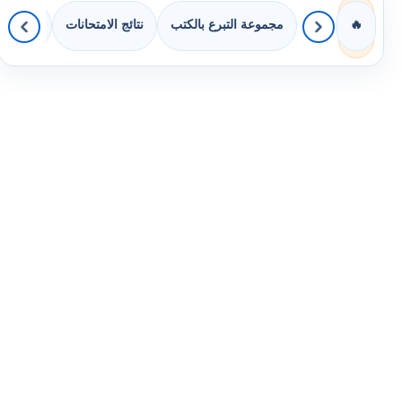
مجموعة التبرع بالكتب
نتائج الامتحانات
كويزات 
🔥