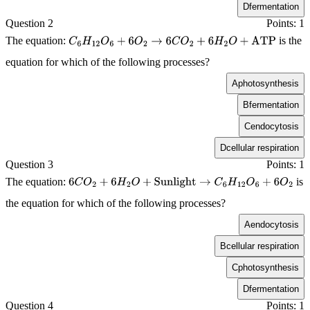
D
fermentation
Question 2
Points: 1
The equation:
is the
C
6
H
12
O
6
+
6
O
2
→
6
C
O
2
+
6
H
2
O
+
ATP
equation for which of the following processes?
A
photosynthesis
B
fermentation
C
endocytosis
D
cellular respiration
Question 3
Points: 1
The equation:
is
6
C
O
2
+
6
H
2
O
+
Sunlight
→
C
6
H
12
O
6
+
6
O
2
the equation for which of the following processes?
A
endocytosis
B
cellular respiration
C
photosynthesis
D
fermentation
Question 4
Points: 1