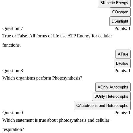
B
Kinetic Energy
C
Oxygen
D
Sunlight
Question 7
Points: 1
True or False. All forms of life use ATP Energy for cellular
functions.
A
True
B
False
Question 8
Points: 1
Which organisms perform Photosynthesis?
A
Only Autotrophs
B
Only Heterotrophs
C
Autotrophs and Heterotrophs
Question 9
Points: 1
Which statement is true about photosynthesis and cellular
respiration?