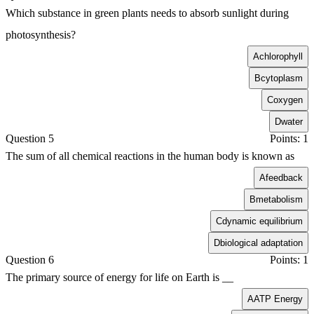
Which substance in green plants needs to absorb sunlight during
photosynthesis?
A
chlorophyll
B
cytoplasm
C
oxygen
D
water
Question 5
Points: 1
The sum of all chemical reactions in the human body is known as
A
feedback
B
metabolism
C
dynamic equilibrium
D
biological adaptation
Question 6
Points: 1
The primary source of energy for life on Earth is __
A
ATP Energy