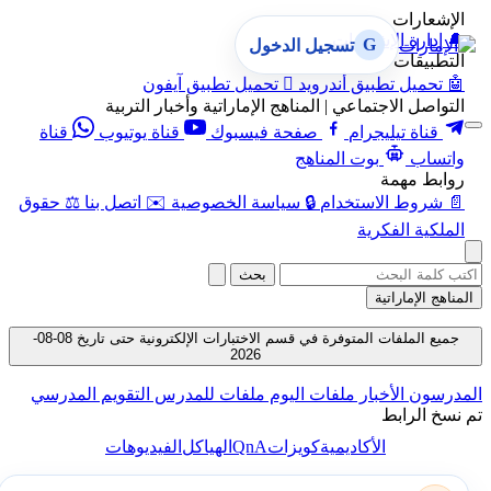
الإشعارات
🔔
إدارة الإشعارات
G
تسجيل الدخول
التطبيقات
🤖
تحميل تطبيق أندرويد

تحميل تطبيق آيفون
التواصل الاجتماعي | المناهج الإماراتية وأخبار التربية
قناة تيليجرام
صفحة فيسبوك
قناة يوتيوب
قناة
واتساب
بوت المناهج
روابط مهمة
📄
شروط الاستخدام
🔒
سياسة الخصوصية
✉️
اتصل بنا
⚖️
حقوق
الملكية الفكرية
بحث
المناهج الإماراتية
جميع الملفات المتوفرة في قسم الاختبارات الإلكترونية حتى تاريخ 08-08-
2026
المدرسون
الأخبار
ملفات اليوم
ملفات للمدرس
التقويم المدرسي
تم نسخ الرابط
QnA
الأكاديمية
كويزات
الهياكل
الفيديوهات