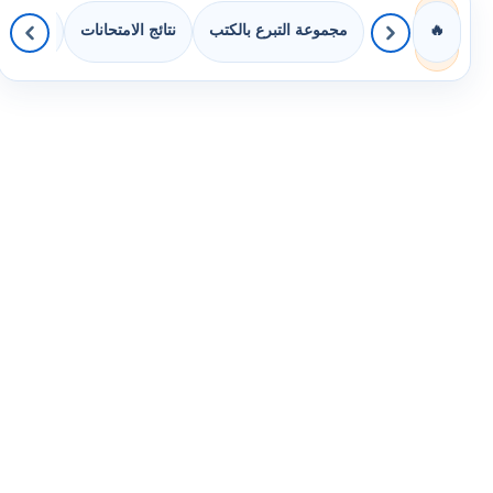
مجموعة التبرع بالكتب
نتائج الامتحانات
كويزات 
🔥