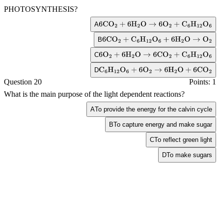
PHOTOSYNTHESIS?
A
6
CO
2
+
6
H
2
O
→
6
O
2
+
C
6
H
12
O
6
B
6
CO
2
+
C
6
H
12
O
6
+
6
H
2
O
→
O
2
C
6
O
2
+
6
H
2
O
→
6
CO
2
+
C
6
H
12
O
6
D
C
6
H
12
O
6
+
6
O
2
→
6
H
2
O
+
6
CO
2
Question 20
Points: 1
What is the main purpose of the light dependent reactions?
A
To provide the energy for the calvin cycle
B
To capture energy and make sugar
C
To reflect green light
D
To make sugars