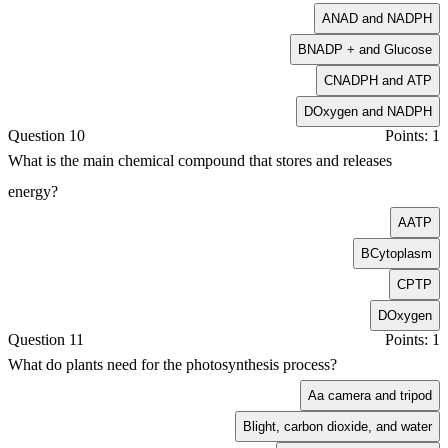
A
NAD and NADPH
B
NADP + and Glucose
C
NADPH and ATP
D
Oxygen and NADPH
Question 10
Points: 1
What is the main chemical compound that stores and releases
energy?
A
ATP
B
Cytoplasm
C
PTP
D
Oxygen
Question 11
Points: 1
What do plants need for the photosynthesis process?
A
a camera and tripod
B
light, carbon dioxide, and water