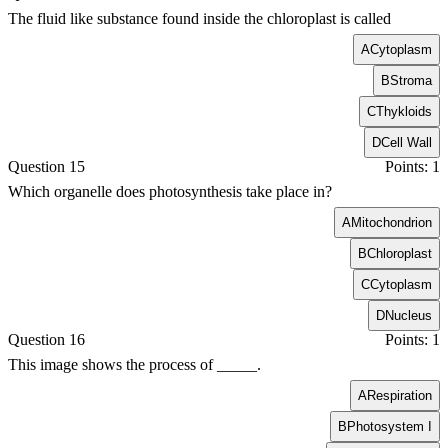
The fluid like substance found inside the chloroplast is called
A
Cytoplasm
B
Stroma
C
Thykloids
D
Cell Wall
Question 15
Points: 1
Which organelle does photosynthesis take place in?
A
Mitochondrion
B
Chloroplast
C
Cytoplasm
D
Nucleus
Question 16
Points: 1
This image shows the process of _____.
A
Respiration
B
Photosystem I