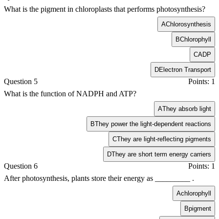
What is the pigment in chloroplasts that performs photosynthesis?
A
Chlorosynthesis
B
Chlorophyll
C
ADP
D
Electron Transport
Question 5
Points: 1
What is the function of NADPH and ATP?
A
They absorb light
B
They power the light-dependent reactions
C
They are light-reflecting pigments
D
They are short term energy carriers
Question 6
Points: 1
After photosynthesis, plants store their energy as _________ .
A
chlorophyll
B
pigment