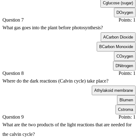
C
glucose (sugar)
D
Oxygen
Question 7
Points: 1
What gas goes into the plant before photosynthesis?
A
Carbon Dioxide
B
Carbon Monoxide
C
Oxygen
D
Nitrogen
Question 8
Points: 1
Where do the dark reactions (Calvin cycle) take place?
A
thylakoid membrane
B
lumen
C
stroma
Question 9
Points: 1
What are the two products of the light reactions that are needed for
the calvin cycle?