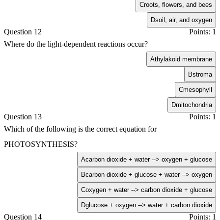
C
roots, flowers, and bees
D
soil, air, and oxygen
Question 12
Points: 1
Where do the light-dependent reactions occur?
A
thylakoid membrane
B
stroma
C
mesophyll
D
mitochondria
Question 13
Points: 1
Which of the following is the correct equation for
PHOTOSYNTHESIS?
A
carbon dioxide + water --> oxygen + glucose
B
carbon dioxide + glucose + water --> oxygen
C
oxygen + water --> carbon dioxide + glucose
D
glucose + oxygen --> water + carbon dioxide
Question 14
Points: 1