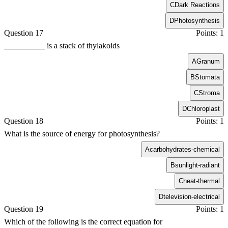
C
Dark Reactions
D
Photosynthesis
Question 17
Points: 1
__________ is a stack of thylakoids
A
Granum
B
Stomata
C
Stroma
D
Chloroplast
Question 18
Points: 1
What is the source of energy for photosynthesis?
A
carbohydrates-chemical
B
sunlight-radiant
C
heat-thermal
D
television-electrical
Question 19
Points: 1
Which of the following is the correct equation for