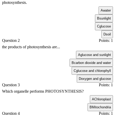
photosynthesis.
A
water
B
sunlight
C
glucose
D
soil
Question 2
Points: 1
the products of photosynthesis are...
A
glucose and sunlight
B
carbon dioxide and water
C
glucose and chlorophyll
D
oxygen and glucose
Question 3
Points: 1
Which organelle performs PHOTOSYNTHESIS?
A
Chloroplast
B
Mitochondria
Question 4
Points: 1