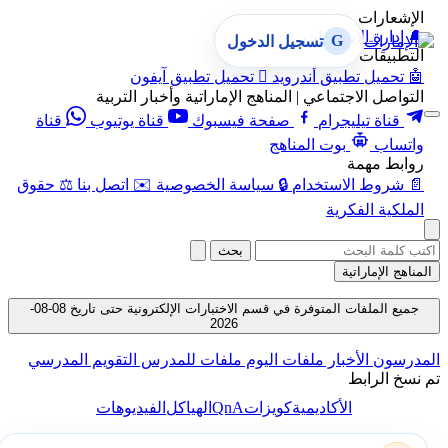
الإشعارات
🔔
إدارة الإشعارات
G
تسجيل الدخول
التطبيقات
🤖
تحميل تطبيق أندرويد

تحميل تطبيق آيفون
التواصل الاجتماعي | المناهج الإماراتية وأخبار التربية
قناة تيليجرام
صفحة فيسبوك
قناة يوتيوب
قناة
واتساب
بوت المناهج
روابط مهمة
📄
شروط الاستخدام
🔒
سياسة الخصوصية
✉️
اتصل بنا
⚖️
حقوق
الملكية الفكرية
بحث
المناهج الإماراتية
جميع الملفات المتوفرة في قسم الاختبارات الإلكترونية حتى تاريخ 08-08-
2026
المدرسون
الأخبار
ملفات اليوم
ملفات للمدرس
التقويم المدرسي
تم نسخ الرابط
QnA
الأكاديمية
كويزات
الهياكل
الفيديوهات