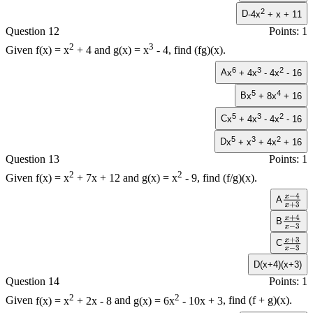
2
D
-4x
+ x + 11
Question 12
Points: 1
2
3
Given
f(x) = x
+ 4
and
g(x) = x
- 4
, find
(fg)(x)
.
6
3
2
A
x
+ 4x
- 4x
- 16
5
4
B
x
+ 8x
+ 16
5
3
2
C
x
+ 4x
- 4x
- 16
5
3
2
D
x
+ x
+ 4x
+ 16
Question 13
Points: 1
2
2
Given
f(x) = x
+ 7x + 12
and
g(x) = x
- 9
, find
(f/g)(x)
.
A
x
−
4
B
x
+
3
x
+
4
C
x
−
3
x
+
3
D
(x+4)(x+3)
x
−
3
Question 14
Points: 1
2
2
Given
f(x) = x
+ 2x - 8
and
g(x) = 6x
- 10x + 3
, find
(f + g)(x)
.