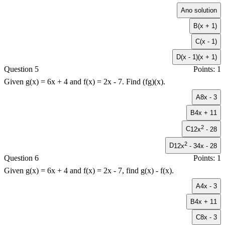
A
no solution
B
(x + 1)
C
(x - 1)
D
(x - 1)(x + 1)
Question 5
Points: 1
Given
g(x) = 6x + 4
and
f(x) = 2x - 7
. Find
(fg)(x)
.
A
8x - 3
B
4x + 11
2
C
12x
- 28
2
D
12x
- 34x - 28
Question 6
Points: 1
Given
g(x) = 6x + 4
and
f(x) = 2x - 7
, find
g(x) - f(x)
.
A
4x - 3
B
4x + 11
C
8x - 3