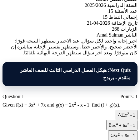
السنة الدراسية
2025/2026
عدد الأسئلة
15
إجمالي النقاط
15
تاريخ الإضافة
2026-04-21
الزيارات
268
الناشر
Amal Salman
اختر إجابة واحدة لكل سؤال. عند الاختيار ستظهر النتيجة فورًا:
الأخضر صحيح، والأحمر خطأ، وسيظهر تفسير الإجابة مباشرة إن
كان متوفرًا. وبعد آخر سؤال ستظهر الدرجة النهائية تلقائيًا.
Next Quiz: هيكل الفصل الدراسي الثالث للصف العاشر
متقدم - بريدج
Question 1
Points: 1
2
2
Given
f(x) = 3x
+ 7x
and
g(x) = 2x
- x - 1
, find
(f + g)(x)
.
2
A
11x
- 1
4
2
B
5x
+ 6x
- 1
2
C
5x
+ 6x - 1