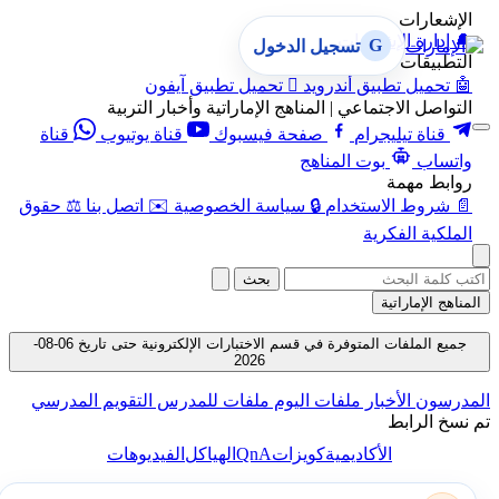
الإشعارات
🔔
إدارة الإشعارات
G
تسجيل الدخول
التطبيقات
🤖
تحميل تطبيق أندرويد

تحميل تطبيق آيفون
التواصل الاجتماعي | المناهج الإماراتية وأخبار التربية
قناة تيليجرام
صفحة فيسبوك
قناة يوتيوب
قناة
واتساب
بوت المناهج
روابط مهمة
📄
شروط الاستخدام
🔒
سياسة الخصوصية
✉️
اتصل بنا
⚖️
حقوق
الملكية الفكرية
بحث
المناهج الإماراتية
جميع الملفات المتوفرة في قسم الاختبارات الإلكترونية حتى تاريخ 06-08-
2026
المدرسون
الأخبار
ملفات اليوم
ملفات للمدرس
التقويم المدرسي
تم نسخ الرابط
QnA
الأكاديمية
كويزات
الهياكل
الفيديوهات