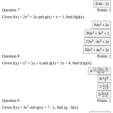
D
-4x - 11
Question 7
Points: 1
2
Given
f(x) = 2x
+ 2x
and
g(x) = x + 1
, find
(fg)(x)
.
2
A
4x
+ 2x
2
2
B
2x
+ 3x
+ 1
3
2
C
2x
- 4x
+ 2x
3
2
D
2x
+ 4x
+ 2x
Question 8
Points: 1
2
Given
f(x) = x
+ 5x + 6
and
g(x) = 2x + 4
, find
(f/g)(x)
.
A
(
x
+
3
)
(
x
+
2
)
B
2
x
+
4
x
+
3
C
2
x
+
3
D
x
+
2
2
x
+
4
Question 9
Points: 1
x
+
3
2
Given
f(x) = 3x
and
g(x) = 7 - x
, find
(g - f)(x)
.