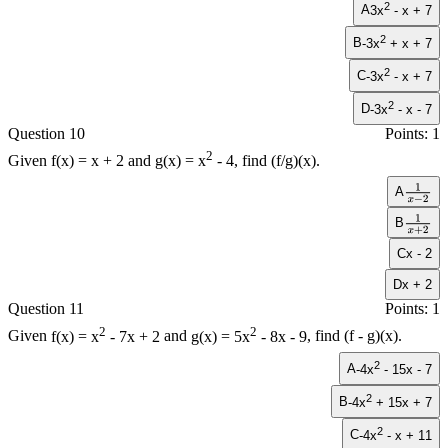
2
A
3x
- x + 7
2
B
-3x
+ x + 7
2
C
-3x
- x + 7
2
D
-3x
- x - 7
Question 10
Points: 1
2
Given
f(x) = x + 2
and
g(x) = x
- 4
, find
(f/g)(x)
.
A
1
x
−
B
2
1
x
+
C
2
x - 2
D
x + 2
Question 11
Points: 1
2
2
Given
f(x) = x
- 7x + 2
and
g(x) = 5x
- 8x - 9
, find
(f - g)(x)
.
2
A
-4x
- 15x - 7
2
B
-4x
+ 15x + 7
2
C
-4x
- x + 11