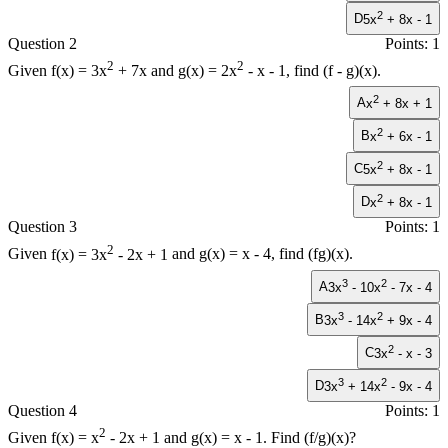
2
D
5x
+ 8x - 1
Question 2
Points: 1
2
2
Given
f(x) = 3x
+ 7x
and
g(x) = 2x
- x - 1
, find
(f - g)(x)
.
2
A
x
+ 8x + 1
2
B
x
+ 6x - 1
2
C
5x
+ 8x - 1
2
D
x
+ 8x - 1
Question 3
Points: 1
2
Given
f(x) = 3x
- 2x + 1
and
g(x) = x - 4
, find
(fg)(x)
.
3
2
A
3x
- 10x
- 7x - 4
3
2
B
3x
- 14x
+ 9x - 4
2
C
3x
- x - 3
3
2
D
3x
+ 14x
- 9x - 4
Question 4
Points: 1
2
Given
f(x) = x
- 2x + 1
and
g(x) = x - 1
. Find
(f/g)(x)
?