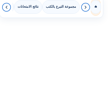
مجموعة التبرع بالكتب
نتائج الامتحانات
كويزات 
🔥