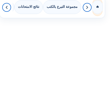
مجموعة التبرع بالكتب
نتائج الامتحانات
كويزات 
🔥