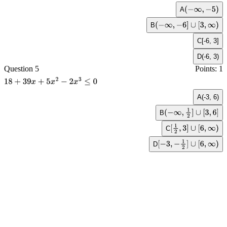
A
(
−
∞
,
−
5
)
B
(
−
∞
,
−
6
]
∪
[
3
,
∞
)
C
[-6, 3]
D
(-6, 3)
Question 5
Points: 1
18
+
39
x
+
5
x
2
−
2
x
3
≤
0
A
(-3, 6)
B
(
−
∞
,
1
2
]
∪
[
3
,
6
]
C
[
1
2
,
3
]
∪
[
6
,
∞
)
D
[
−
3
,
−
1
2
]
∪
[
6
,
∞
)