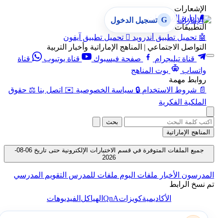
الإشعارات
🔔
إدارة الإشعارات
G
تسجيل الدخول
التطبيقات
🤖
تحميل تطبيق أندرويد

تحميل تطبيق آيفون
التواصل الاجتماعي | المناهج الإماراتية وأخبار التربية
قناة تيليجرام
صفحة فيسبوك
قناة يوتيوب
قناة
واتساب
بوت المناهج
روابط مهمة
📄
شروط الاستخدام
🔒
سياسة الخصوصية
✉️
اتصل بنا
⚖️
حقوق
الملكية الفكرية
بحث
المناهج الإماراتية
جميع الملفات المتوفرة في قسم الاختبارات الإلكترونية حتى تاريخ 06-08-
2026
المدرسون
الأخبار
ملفات اليوم
ملفات للمدرس
التقويم المدرسي
تم نسخ الرابط
QnA
الأكاديمية
كويزات
الهياكل
الفيديوهات