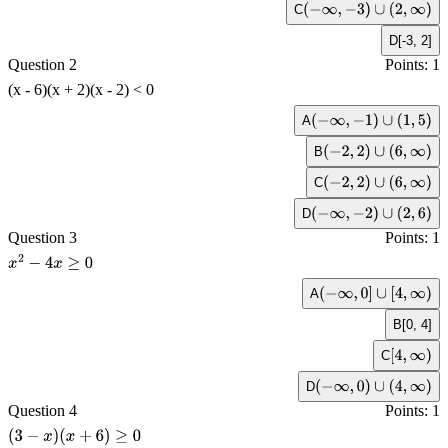
C
(
−
∞
,
−
3
)
∪
(
2
,
∞
)
D
[-3, 2]
Question 2
Points: 1
(x - 6)(x + 2)(x - 2) < 0
A
(
−
∞
,
−
1
)
∪
(
1
,
5
)
B
(
−
2
,
2
)
∪
(
6
,
∞
)
C
(
−
2
,
2
)
∪
(
6
,
∞
)
D
(
−
∞
,
−
2
)
∪
(
2
,
6
)
Question 3
Points: 1
x
2
−
4
x
≥
0
A
(
−
∞
,
0
]
∪
[
4
,
∞
)
B
[0, 4]
C
[
4
,
∞
)
D
(
−
∞
,
0
)
∪
(
4
,
∞
)
Question 4
Points: 1
(
3
−
x
)
(
x
+
6
)
≥
0