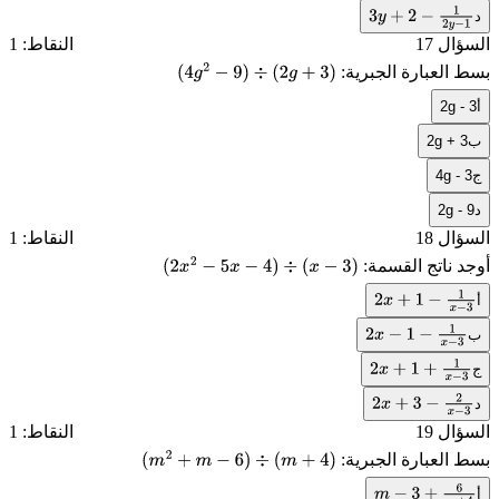
د
3
y
+
2
−
1
2
y
−
1
السؤال 17
النقاط: 1
بسط العبارة الجبرية:
(
4
g
2
−
9
)
÷
(
2
g
+
3
)
أ
2g - 3
ب
2g + 3
ج
4g - 3
د
2g - 9
السؤال 18
النقاط: 1
أوجد ناتج القسمة:
(
2
x
2
−
5
x
−
4
)
÷
(
x
−
3
)
أ
2
x
+
1
−
1
x
−
3
ب
2
x
−
1
−
1
x
−
3
ج
2
x
+
1
+
1
x
−
3
د
2
x
+
3
−
2
x
−
3
السؤال 19
النقاط: 1
بسط العبارة الجبرية:
(
m
2
+
m
−
6
)
÷
(
m
+
4
)
أ