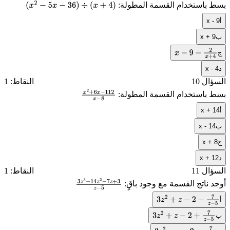
بسط باستخدام القسمة المطولة:
(
x
2
−
5
x
−
36
)
÷
(
x
+
4
)
أ
x - 9
ب
x + 9
ج
x
−
9
−
2
x
+
4
د
x - 4
السؤال 10
النقاط: 1
بسط باستخدام القسمة المطولة:
x
2
+
6
x
−
11
أ
x + 14
2
x
−
8
ب
x - 14
ج
x + 8
د
x + 12
السؤال 11
النقاط: 1
أوجد ناتج القسمة مع وجود باقٍ:
3
z
3
−
14
z
2
−
7
z
أ
3
z
2
+
z
−
2
−
7
z
−
5
+
3
z
−
5
ب
3
z
2
+
z
−
2
+
7
z
−
5