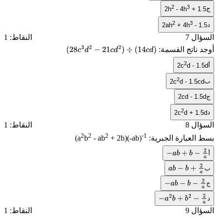
2
3
ج
2h
- 4h
+ 1.5
2
3
د
2ah
+ 4h
- 1.5
السؤال 7
النقاط: 1
أوجد ناتج القسمة:
(
28
c
3
d
2
−
21
c
d
2
)
÷
(
14
c
d
)
2
أ
2c
d - 1.5d
2
ب
2c
d - 1.5cd
ج
2cd - 1.5d
2
د
2c
d + 1.5d
السؤال 8
النقاط: 1
2
2
2
-1
بسط العبارة الجبرية:
+ 2b)(-ab)
- ab
b
(a
أ
−
a
b
+
b
−
2
a
ب
a
b
−
b
+
2
a
ج
−
a
b
−
b
−
2
a
د
−
a
2
b
+
b
2
−
2
a
السؤال 9
النقاط: 1