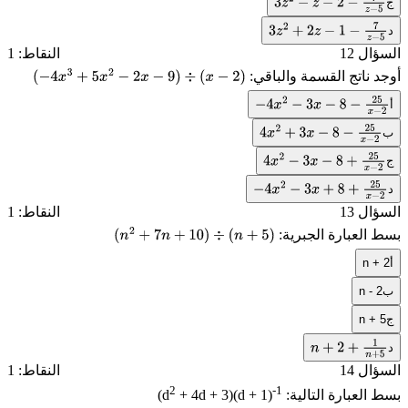
ج
3
z
2
−
z
−
2
−
7
z
−
5
د
3
z
2
+
2
z
−
1
−
7
z
−
5
السؤال 12
النقاط: 1
أوجد ناتج القسمة والباقي:
(
−
4
x
3
+
5
x
2
−
2
x
−
9
)
÷
(
x
−
2
)
أ
−
4
x
2
−
3
x
−
8
−
25
x
−
2
ب
4
x
2
+
3
x
−
8
−
25
x
−
2
ج
4
x
2
−
3
x
−
8
+
25
x
−
2
د
−
4
x
2
−
3
x
+
8
+
25
x
−
2
السؤال 13
النقاط: 1
بسط العبارة الجبرية:
(
n
2
+
7
n
+
10
)
÷
(
n
+
5
)
أ
n + 2
ب
n - 2
ج
n + 5
د
n
+
2
+
1
n
+
5
السؤال 14
النقاط: 1
2
-1
بسط العبارة التالية:
+ 4d + 3)(d + 1)
(d