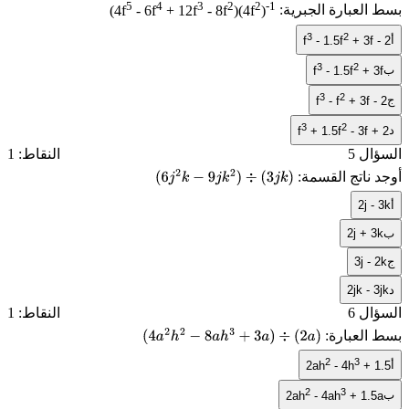
5
4
3
2
2
-1
بسط العبارة الجبرية:
)
)(4f
- 8f
+ 12f
- 6f
(4f
3
2
أ
f
- 1.5f
+ 3f - 2
3
2
ب
f
- 1.5f
+ 3f
3
2
ج
f
- f
+ 3f - 2
3
2
د
f
+ 1.5f
- 3f + 2
السؤال 5
النقاط: 1
أوجد ناتج القسمة:
(
6
j
2
k
−
9
j
k
2
)
÷
(
3
j
k
)
أ
2j - 3k
ب
2j + 3k
ج
3j - 2k
د
2jk - 3jk
السؤال 6
النقاط: 1
بسط العبارة:
(
4
a
2
h
2
−
8
a
h
3
+
3
a
)
÷
(
2
a
)
2
3
أ
2ah
- 4h
+ 1.5
2
3
ب
2ah
- 4ah
+ 1.5a