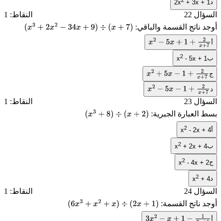
د
2x
+ 3x + 1
السؤال 22
النقاط: 1
أوجد ناتج القسمة والباقي:
(
x
3
+
2
x
2
−
34
x
+
9
)
÷
(
x
+
7
)
أ
x
2
−
5
x
+
1
+
2
x
+
7
2
ب
x
- 5x + 1
ج
x
2
+
5
x
−
1
+
2
x
+
7
د
x
2
−
5
x
−
1
+
2
x
+
7
السؤال 23
النقاط: 1
بسط العبارة الجبرية:
(
x
3
+
8
)
÷
(
x
+
2
)
2
أ
x
- 2x + 4
2
ب
x
+ 2x + 4
2
ج
x
- 4x + 2
2
د
x
+ 4
السؤال 24
النقاط: 1
أوجد ناتج القسمة:
(
6
x
3
+
x
2
+
x
)
÷
(
2
x
+
1
)
أ