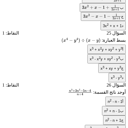
3
x
2
−
x
+
1
−
1
2
x
+
1
ب
3
x
2
+
x
−
1
+
1
2
x
+
1
ج
3
x
2
−
x
−
1
−
1
2
x
+
1
2
د
3x
+ x + 1
السؤال 25
النقاط: 1
بسط العبارة:
(
x
4
−
y
4
)
÷
(
x
−
y
)
3
2
2
3
أ
x
+ x
y + xy
+ y
3
2
2
3
ب
x
- x
y + xy
- y
3
3
ج
x
+ xy + y
3
3
د
x
- y
السؤال 26
النقاط: 1
أوجد ناتج القسمة:
n
3
+
3
n
2
−
5
n
−
2
أ
n
- n - 1
4
n
+
4
2
ب
n
+ n - 1
2
ج
n
- n + 1