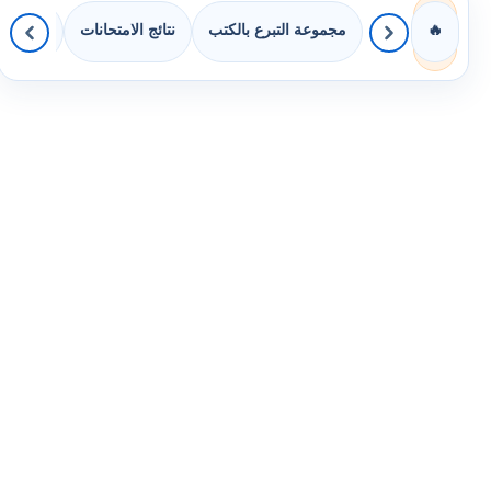
مجموعة التبرع بالكتب
نتائج الامتحانات
كويزات 
🔥