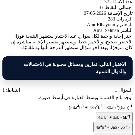
عدد الأسئلة
37
إجمالي النقاط
37
تاريخ الإضافة
2026-05-07
الزيارات
283
المعلم
Amr Elbayoumy
الناشر
Amal Salman
اختر إجابة واحدة لكل سؤال. عند الاختيار ستظهر النتيجة فورًا:
الأخضر صحيح، والأحمر خطأ، وسيظهر تفسير الإجابة مباشرة إن
كان متوفرًا. وبعد آخر سؤال ستظهر الدرجة النهائية تلقائيًا.
الاختبار التالي: تمارين ومسائل محلولة في الاحتمالات
والدوال النسبية
السؤال 1
النقاط: 1
أوجد ناتج القسمة وبسط العبارة في أبسط صورة:
4
3
2
2
3
-1
(24a
b
+ 18a
b
- 30ab
)(6ab)
3
2
2
أ
4a
b
+ 3ab - 5b
4
3
3
ب
4a
b
+ 3ab - 5b