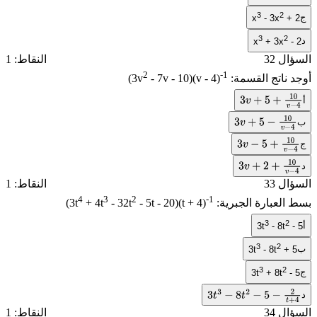
3
2
ج
x
- 3x
+ 2
3
2
د
x
+ 3x
- 2
السؤال 32
النقاط: 1
2
-1
أوجد ناتج القسمة:
- 7v - 10)(v - 4)
(3v
أ
3
v
+
5
+
10
v
−
4
ب
3
v
+
5
−
10
v
−
4
ج
3
v
−
5
+
10
v
−
4
د
3
v
+
2
+
10
v
−
4
السؤال 33
النقاط: 1
4
3
2
-1
بسط العبارة الجبرية:
- 5t - 20)(t + 4)
- 32t
+ 4t
(3t
3
2
أ
3t
- 8t
- 5
3
2
ب
3t
- 8t
+ 5
3
2
ج
3t
+ 8t
- 5
د
3
t
3
−
8
t
2
−
5
−
2
t
+
4
السؤال 34
النقاط: 1