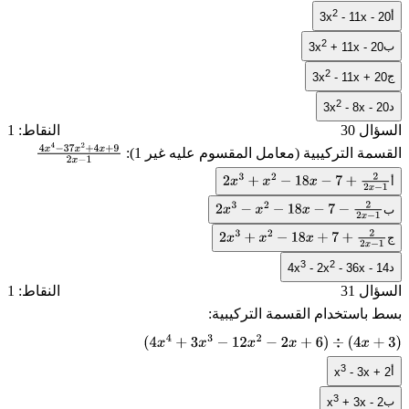
2
أ
3x
- 11x - 20
2
ب
3x
+ 11x - 20
2
ج
3x
- 11x + 20
2
د
3x
- 8x - 20
السؤال 30
النقاط: 1
القسمة التركيبية (معامل المقسوم عليه غير 1):
4
x
4
−
37
x
2
+
4
x
أ
2
x
3
+
x
2
−
18
x
−
7
+
2
2
x
−
1
+
9
2
x
−
1
ب
2
x
3
−
x
2
−
18
x
−
7
−
2
2
x
−
1
ج
2
x
3
+
x
2
−
18
x
+
7
+
2
2
x
−
1
3
2
د
4x
- 2x
- 36x - 14
السؤال 31
النقاط: 1
بسط باستخدام القسمة التركيبية:
(
4
x
4
+
3
x
3
−
12
x
2
−
2
x
+
6
)
÷
(
4
x
+
3
)
3
أ
x
- 3x + 2
3
ب
x
+ 3x - 2