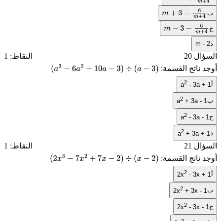
m
−
3
+
6
m
+
4
ب
m
+
3
−
6
m
+
4
ج
m
−
3
−
6
m
+
4
د
m - 2
السؤال 20
النقاط: 1
أوجد ناتج القسمة:
(
a
3
−
6
a
2
+
10
a
−
3
)
÷
(
a
−
3
)
2
أ
a
- 3a + 1
2
ب
a
+ 3a - 1
2
ج
a
- 3a - 1
2
د
a
+ 3a + 1
السؤال 21
النقاط: 1
أوجد ناتج القسمة:
(
2
x
3
−
7
x
2
+
7
x
−
2
)
÷
(
x
−
2
)
2
أ
2x
- 3x + 1
2
ب
2x
+ 3x - 1
2
ج
2x
- 3x - 1
2