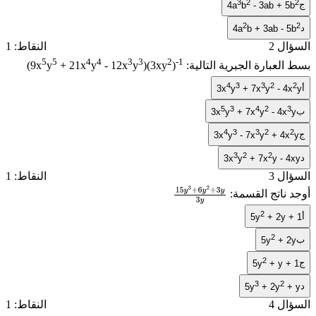
3
2
2
ج
4a
b
- 3ab + 5b
2
2
د
4a
b + 3ab - 5b
السؤال 2
النقاط: 1
5
5
4
4
3
3
2
-1
بسط العبارة الجبرية التالية:
)
)(3xy
y
- 12x
y
+ 21x
y
(9x
4
3
3
2
2
أ
3x
y
+ 7x
y
- 4x
y
5
3
4
2
3
ب
3x
y
+ 7x
y
- 4x
y
4
3
3
2
2
ج
3x
y
- 7x
y
+ 4x
y
3
2
2
د
3x
y
+ 7x
y - 4xy
السؤال 3
النقاط: 1
أوجد ناتج القسمة:
15
y
3
+
6
y
2
+
2
أ
5y
+ 2y + 1
3
y
3
y
2
ب
5y
+ 2y
2
ج
5y
+ y + 1
3
2
د
5y
+ 2y
+ y
السؤال 4
النقاط: 1