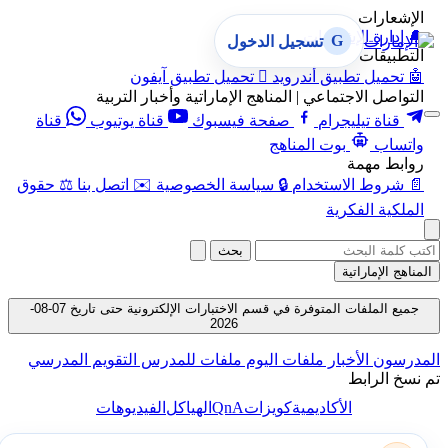
الإشعارات
🔔
إدارة الإشعارات
G
تسجيل الدخول
التطبيقات
🤖
تحميل تطبيق أندرويد

تحميل تطبيق آيفون
التواصل الاجتماعي | المناهج الإماراتية وأخبار التربية
قناة تيليجرام
صفحة فيسبوك
قناة يوتيوب
قناة
واتساب
بوت المناهج
روابط مهمة
📄
شروط الاستخدام
🔒
سياسة الخصوصية
✉️
اتصل بنا
⚖️
حقوق
الملكية الفكرية
بحث
المناهج الإماراتية
جميع الملفات المتوفرة في قسم الاختبارات الإلكترونية حتى تاريخ 07-08-
2026
المدرسون
الأخبار
ملفات اليوم
ملفات للمدرس
التقويم المدرسي
تم نسخ الرابط
QnA
الأكاديمية
كويزات
الهياكل
الفيديوهات