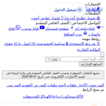
الإشعارات
🔔
إدارة الإشعارات
G
تسجيل الدخول
التطبيقات
🤖
تحميل تطبيق أندرويد

تحميل تطبيق آيفون
التواصل الاجتماعي | الصف العاشر المتقدم
قناة تيليجرام
صفحة فيسبوك
قناة يوتيوب
قناة
واتساب
بوت المناهج
روابط مهمة
📄
شروط الاستخدام
🔒
سياسة الخصوصية
✉️
اتصل بنا
⚖️
حقوق
الملكية الفكرية
بحث
المناهج الإماراتية
جميع الملفات المتوفرة بحسب الصف العاشر المتقدم في مادة كيمياء في
قسم الاختبارات الإلكترونية حتى تاريخ 07-08-2026
المدرسون
الأخبار
ملفات اليوم
ملفات للمدرس
التقويم المدرسي
تم نسخ الرابط
QnA
الأكاديمية
كويزات
الهياكل
الفيديوهات