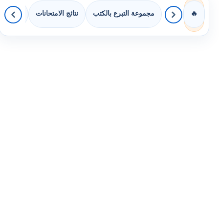
مجموعة التبرع بالكتب
نتائج الامتحانات
كويزات 
🔥