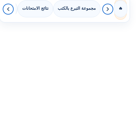
مجموعة التبرع بالكتب
نتائج الامتحانات
كويزات 
🔥