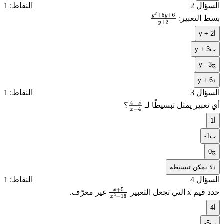
السؤال 2
النقاط: 1
بسط التعبير:
y
2
+
5
y
+
أ
y + 2
6
y
+
2
ب
y + 3
ج
y - 3
د
y + 6
السؤال 3
النقاط: 1
أي تعبير يمثل تبسيطًا لـ
؟
4
−
x
أ
1
x
−
4
ب
-1
ج
0
د
لا يمكن تبسيطه
السؤال 4
النقاط: 1
حدد قيم
x
التي تجعل التعبير
غير معرّف.
x
+
5
x
أ
4
2
−
16
ب
-5