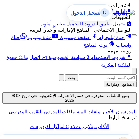
الإشعارات
🔔
إدارة الإشعارات
G
تسجيل الدخول
التطبيقات
🤖
تحميل تطبيق أندرويد

تحميل تطبيق آيفون
التواصل الاجتماعي | المناهج الإماراتية وأخبار التربية
قناة تيليجرام
صفحة فيسبوك
قناة يوتيوب
قناة
واتساب
بوت المناهج
روابط مهمة
📄
شروط الاستخدام
🔒
سياسة الخصوصية
✉️
اتصل بنا
⚖️
حقوق
الملكية الفكرية
بحث
المناهج الإماراتية
جميع الملفات المتوفرة في قسم الاختبارات الإلكترونية حتى تاريخ 08-08-
2026
المدرسون
الأخبار
ملفات اليوم
ملفات للمدرس
التقويم المدرسي
تم نسخ الرابط
QnA
الأكاديمية
كويزات
الهياكل
الفيديوهات