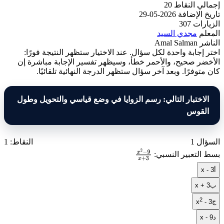
إجمالي النقاط
20
تاريخ الإضافة
2026-05-29
الزيارات
307
المعلم
مجدي السيد
الناشر
Amal Salman
اختر إجابة واحدة لكل سؤال. عند الاختيار ستظهر النتيجة فورًا:
الأخضر صحيح، والأحمر خطأ، وسيظهر تفسير الإجابة مباشرة إن
كان متوفرًا. وبعد آخر سؤال ستظهر الدرجة النهائية تلقائيًا.
الاختبار التالي: رسم الزوايا في وضع قياسي والتحويل وطول
القوس
السؤال 1
النقاط: 1
بسط التعبير النسبي:
x
2
−
9
أ
x - 3
x
+
3
ب
x + 3
2
ج
x
- 3
د
x - 9