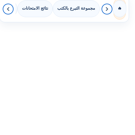
مجموعة التبرع بالكتب
نتائج الامتحانات
كويزات 
🔥