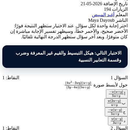
تاريخ الإضافة
2026-05-21
الزيارات
194
المعلم
أغيد المبيض
الناشر
Maya Dayoub
اختر إجابة واحدة لكل سؤال. عند الاختيار ستظهر النتيجة فورًا:
الأخضر صحيح، والأحمر خطأ، وسيظهر تفسير الإجابة مباشرة إن
كان متوفرًا. وبعد آخر سؤال ستظهر الدرجة النهائية تلقائيًا.
الاختبار التالي: هيكل التبسيط والقيم غير المعرفة وضرب
وقسمة التعابير النسبية
السؤال 1
النقاط: 1
حول لأبسط صورة
(
4
w
2
−
3
w
y
)
أ
−
w
(
w
+
y
)
(
w
+
y
)
(
3
y
−
4
w
)
y
ب
+
w
5
w
(
2
w
+
y
)
(
5
w
+
y
)
ج
y
+
w
−
w
(
w
−
y
)
د
y
+
w
5
w
(
w
−
y
)
السؤال 2
النقاط: 1
3
w
+
y