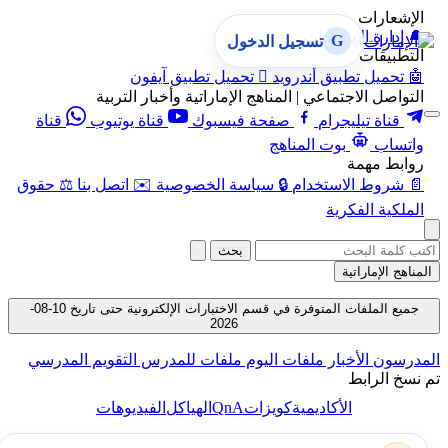
الإشعارات
🔔
إدارة الإشعارات
G
تسجيل الدخول
التطبيقات
🤖
تحميل تطبيق أندرويد

تحميل تطبيق آيفون
التواصل الاجتماعي | المناهج الإماراتية وأخبار التربية
قناة تيليجرام
صفحة فيسبوك
قناة يوتيوب
قناة
واتساب
بوت المناهج
روابط مهمة
📄
شروط الاستخدام
🔒
سياسة الخصوصية
✉️
اتصل بنا
⚖️
حقوق
الملكية الفكرية
بحث
المناهج الإماراتية
جميع الملفات المتوفرة في قسم الاختبارات الإلكترونية حتى تاريخ 10-08-
2026
المدرسون
الأخبار
ملفات اليوم
ملفات للمدرس
التقويم المدرسي
تم نسخ الرابط
QnA
الأكاديمية
كويزات
الهياكل
الفيديوهات