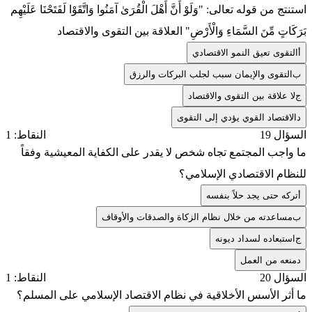
استنتج من قوله تعالى: "وَلَوْ أَنَّ أَهْلَ الْقُرَىٰ آمَنُوا وَاتَّقَوْا لَفَتَحْنَا عَلَيْهِم
بَرَكَاتٍ مِّنَ السَّمَاءِ وَالْأَرْضِ" العلاقة بين التقوى والاقتصاد
أ
التقوى تعيق النمو الاقتصادي
ب
التقوى والإيمان سبب لجلب البركات والرزق
ج
لا علاقة بين التقوى والاقتصاد
د
الاقتصاد القوي يؤدي إلى التقوى
السؤال 19
النقاط: 1
ما واجب المجتمع تجاه شخص لا يقدر على الكفاية المعيشية وفقاً
للنظام الاقتصادي الإسلامي؟
أ
تركه حتى يجد حلاً بنفسه
ب
مساعدته من خلال نظام الزكاة والصدقات والأوقاف
ج
استبعاده لسداد ديونه
د
منعه من العمل
السؤال 20
النقاط: 1
ما أثر الأسس الأخلاقية في نظام الاقتصاد الإسلامي على المسلم؟