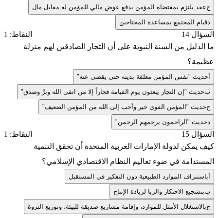
ج
عقد يلتزم بمقتضاه المؤمن بدفع عوض مالي للمؤمن له مقابل مال
د
قيام المجتمع بمساعدة المحتاجين
السؤال 14
النقاط: 1
ما الدليل من السنة النبوية على أن التجار الصادقين لهم منزلة
عظيمة؟
أ
حديث "نفس المؤمن معلقة بدينه حتى يقضى عنه"
ب
حديث "إن التجار يبعثون يوم القيامة فجاراً إلا من اتقى الله وبرَّ وصدق"
ج
حديث "المؤمن القوي خير وأحب إلى الله من المؤمن الضعيف"
د
حديث "الراحمون يرحمهم الرحمن"
السؤال 15
النقاط: 1
كيف يمكن لدولة الإمارات العربية المتحدة أن تحقق التنمية
المستدامة في ضوء تعاليم النظام الاقتصادي الإسلامي؟
أ
باستنزاف الموارد الطبيعية دون التفكير في المستقبل
ب
بتشجيع الاحتكار والربا لزيادة الإنتاج
ج
بالاستغلال الأمثل للموارد، وإقامة مشاريع صديقة للبيئة، وتوزيع الثروة