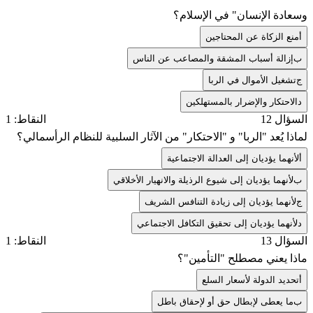
وسعادة الإنسان" في الإسلام؟
أ
منع الزكاة عن المحتاجين
ب
إزالة أسباب المشقة والمصاعب عن الناس
ج
تشغيل الأموال في الربا
د
الاحتكار والإضرار بالمستهلكين
السؤال 12
النقاط: 1
لماذا يُعد "الربا" و "الاحتكار" من الآثار السلبية للنظام الرأسمالي؟
أ
لأنهما يؤديان إلى العدالة الاجتماعية
ب
لأنهما يؤديان إلى شيوع الرذيلة والانهيار الأخلاقي
ج
لأنهما يؤديان إلى زيادة التنافس الشريف
د
لأنهما يؤديان إلى تحقيق التكافل الاجتماعي
السؤال 13
النقاط: 1
ماذا يعني مصطلح "التأمين"؟
أ
تحديد الدولة لأسعار السلع
ب
ما يعطى لإبطال حق أو لإحقاق باطل