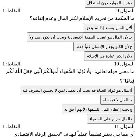
د
بترك الموارد دون استغلال
السؤال 9
النقاط: 1
ما الحكمة من تحريم الإسلام لكنز المال وعدم إنفاقه؟
أ
لأن المال يفسد إذا لم ينفق
ب
لأن المال هو عصب التنمية الاقتصادية ويجب أن يكون متداولاً
ج
لأن الكنز يجعل الإنسان غنياً فقط
د
لأن الكنز عبادة في الإسلام
السؤال 10
النقاط: 1
ما معنى قوله تعالى: "وَلَا تُؤْتُوا السُّفَهَاءَ أَمْوَالَكُمُ الَّتِي جَعَلَ اللَّهُ لَكُمْ
قِيَامًا"؟
أ
المال هو قوام الحياة فلا يجب أن يعطى لمن لا يحسن التصرف فيه
ب
المال لا قيمة له
ج
يجب إعطاء المال للسفهاء لأنهم أحق به
د
المال حرام على السفهاء
السؤال 11
النقاط: 1
أي مما يلي يعتبر تطبيقاً عملياً للهدف "تحقيق الرفاه الاقتصادي