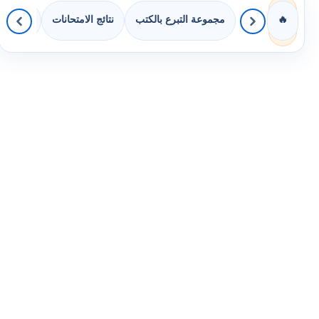
مجموعة التبرع بالكتب
نتائج الامتحانات
كويزات 
🔥