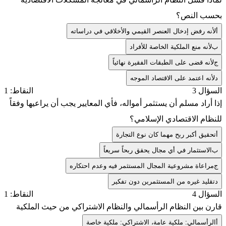
بحسب النص؟
أ
لأنه رفض إدخال العنصر القيمي والأخلاقي في دراساته
ب
لأنه منع الملكية الخاصة للأفراد
ج
لأنه قضى على الطبقات الفقيرة نهائياً
د
لأنه اعتمد على الاقتصاد الموجه
السؤال 3
النقاط: 1
إذا أراد مسلم أن يستثمر أمواله، فأي المعايير يجب أن يراعيها وفقاً
للنظام الاقتصادي الإسلامي؟
أ
تحقيق أكبر ربح مهما كان نوع التجارة
ب
الاستثمار في أي مجال يحقق ربحاً سريعاً
ج
مراعاة مشروعية المجال المستثمر فيه وعدم احتكاره
د
تقليد غيره من المستثمرين دون تفكير
السؤال 4
النقاط: 1
قارن بين النظام الرأسمالي والنظام الاشتراكي من حيث الملكية
أ
الرأسمالي: ملكية عامة، الاشتراكي: ملكية خاصة