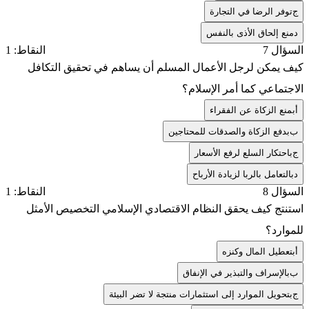
ج
توفر الرضا في التجارة
د
منع إلحاق الأذى بالنفس
السؤال 7
النقاط: 1
كيف يمكن لرجل الأعمال المسلم أن يساهم في تحقيق التكافل
الاجتماعي كما أمر الإسلام؟
أ
بمنع الزكاة عن الفقراء
ب
بدفع الزكاة والصدقات للمحتاجين
ج
باحتكار السلع لرفع الأسعار
د
بالتعامل بالربا لزيادة الأرباح
السؤال 8
النقاط: 1
استنتج كيف يحقق النظام الاقتصادي الإسلامي التخصيص الأمثل
للموارد؟
أ
بتعطيل المال وكنزه
ب
بالإسراف والتبذير في الإنفاق
ج
بتحويل الموارد إلى استثمارات منتجة لا تضر البيئة