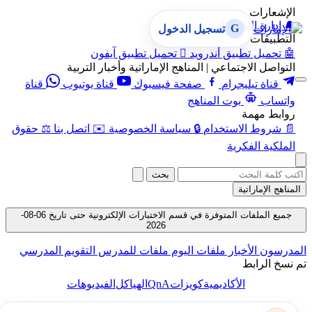
الإشعارات
🔔
إدارة الإشعارات
G
تسجيل الدخول
التطبيقات
🤖
تحميل تطبيق أندرويد

تحميل تطبيق آيفون
التواصل الاجتماعي | المناهج الإماراتية وأخبار التربية
قناة تيليجرام
صفحة فيسبوك
قناة يوتيوب
قناة
واتساب
بوت المناهج
روابط مهمة
📄
شروط الاستخدام
🔒
سياسة الخصوصية
✉️
اتصل بنا
⚖️
حقوق
الملكية الفكرية
بحث
المناهج الإماراتية
جميع الملفات المتوفرة في قسم الاختبارات الإلكترونية حتى تاريخ 06-08-
2026
المدرسون
الأخبار
ملفات اليوم
ملفات للمدرس
التقويم المدرسي
تم نسخ الرابط
QnA
الأكاديمية
كويزات
الهياكل
الفيديوهات