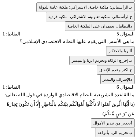
ب
الرأسمالي: ملكية خاصة، الاشتراكي: ملكية عامة للدولة
ج
الرأسمالي: ملكية تعاونية، الاشتراكي: ملكية فردية
د
النظامان يعتمدان على الملكية الخاصة
السؤال 5
النقاط: 1
ما هي الأسس التي يقوم عليها النظام الاقتصادي الإسلامي؟
أ
الربا والاحتكار
ب
إخراج الزكاة وتحريم الربا والميسر
ج
الكنز وعدم الإنفاق
د
الإسراف والتبذير
السؤال 6
النقاط: 1
ما القاعدة التشريعية للنظام الاقتصادي الواردة في قول الله تعالى:
(يَا أَيُّهَا الَّذِينَ آمَنُوا لَا تَأْكُلُوا أَمْوَالَكُم بَيْنَكُم بِالْبَاطِلِ إِلَّا أَن تَكُونَ تِجَارَةً
عَن تَرَاضٍ مِّنكُمْ)
أ
تحذير من تبذير الأموال
ب
تحريم الربا بأنواعه