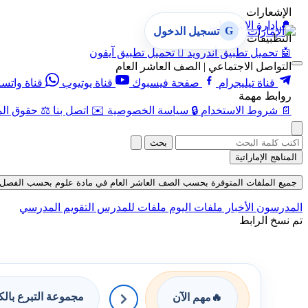
الإشعارات
🔔
إدارة الإشعارات
G
تسجيل الدخول
التطبيقات
🤖
تحميل تطبيق أندرويد

تحميل تطبيق آيفون
التواصل الاجتماعي | الصف العاشر العام
قناة تيليجرام
صفحة فيسبوك
قناة يوتيوب
قناة واتس
روابط مهمة
📄
شروط الاستخدام
🔒
سياسة الخصوصية
✉️
اتصل بنا
⚖️
حقوق الم
بحث
المناهج الإماراتية
جميع الملفات المتوفرة بحسب الصف العاشر العام في مادة علوم بحسب الفصل الثالث في
المدرسون
الأخبار
ملفات اليوم
ملفات للمدرس
التقويم المدرسي
تم نسخ الرابط
مجموعة التبرع بال
🔥
مهم الآن