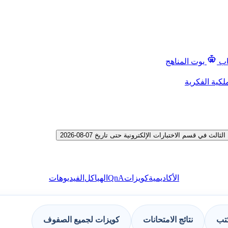
اب
بوت المناهج
لكية الفكرية
 قسم الاختبارات الإلكترونية حتى تاريخ 07-08-2026
QnA
الأكاديمية
كويزات
الهياكل
الفيديوهات
كتب
نتائج الامتحانات
كويزات لجميع الصفوف