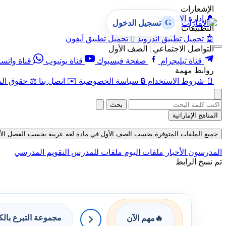
الإشعارات
🔔
إدارة الإشعارات
G
تسجيل الدخول
التطبيقات
🤖
تحميل تطبيق أندرويد

تحميل تطبيق آيفون
التواصل الاجتماعي | الصف الأول
قناة تيليجرام
صفحة فيسبوك
قناة يوتيوب
قناة واتس
روابط مهمة
📄
شروط الاستخدام
🔒
سياسة الخصوصية
✉️
اتصل بنا
⚖️
حقوق الم
بحث
المناهج الإماراتية
جميع الملفات المتوفرة بحسب الصف الأول في مادة لغة عربية بحسب الفصل الأول في قس
المدرسون
الأخبار
ملفات اليوم
ملفات للمدرس
التقويم المدرسي
تم نسخ الرابط
مجموعة التبرع بال
🔥
مهم الآن