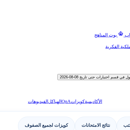
اب
بوت المناهج
لكية الفكرية
م اختبارات حتى تاريخ 08-08-2026
QnA
الأكاديمية
كويزات
الهياكل
الفيديوهات
كتب
نتائج الامتحانات
كويزات لجميع الصفوف