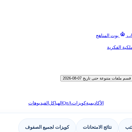
اب
بوت المناهج
لكية الفكرية
QnA
الأكاديمية
كويزات
الهياكل
الفيديوهات
كتب
نتائج الامتحانات
كويزات لجميع الصفوف