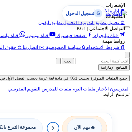
الإشعارات
🔔
إدارة الإشعارات
G
تسجيل الدخول
التطبيقات
🤖
تحميل تطبيق أندرويد

تحميل تطبيق آيفون
التواصل الاجتماعي | KG1
قناة تيليجرام
صفحة فيسبوك
قناة يوتيوب
قناة واتس
روابط مهمة
📄
شروط الاستخدام
🔒
سياسة الخصوصية
✉️
اتصل بنا
⚖️
حقوق الم
بحث
المناهج الإماراتية
جميع الملفات المتوفرة بحسب KG1 في مادة لغة عربية بحسب الفصل الأول في قسم ملفات متنوعة حتى تاريخ 07-08-2026
المدرسون
الأخبار
ملفات اليوم
ملفات للمدرس
التقويم المدرسي
تم نسخ الرابط
مجموعة التبرع بال
🔥
مهم الآن