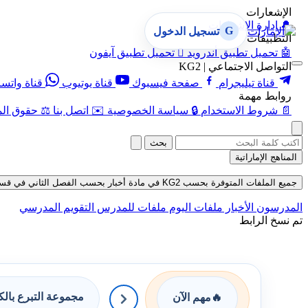
الإشعارات
🔔
إدارة الإشعارات
G
تسجيل الدخول
التطبيقات
🤖
تحميل تطبيق أندرويد

تحميل تطبيق آيفون
التواصل الاجتماعي | KG2
قناة تيليجرام
صفحة فيسبوك
قناة يوتيوب
قناة واتس
روابط مهمة
📄
شروط الاستخدام
🔒
سياسة الخصوصية
✉️
اتصل بنا
⚖️
حقوق الم
بحث
المناهج الإماراتية
جميع الملفات المتوفرة بحسب KG2 في مادة أخبار بحسب الفصل الثاني في قسم ملفات متنوعة حتى تاريخ 07-08-2026
المدرسون
الأخبار
ملفات اليوم
ملفات للمدرس
التقويم المدرسي
تم نسخ الرابط
مجموعة التبرع بال
🔥
مهم الآن