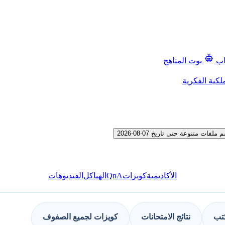
اب
بوت المناهج
لكية الفكرية
QnA
الأكاديمية
كويزات
الهياكل
الفيديوهات
كتب
نتائج الامتحانات
كويزات لجميع الصفوف