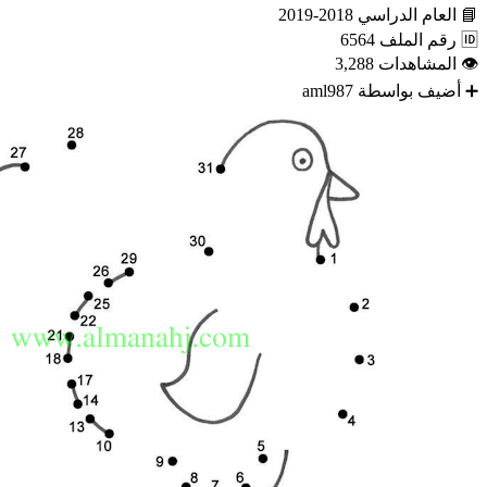
📘
العام الدراسي
2018-2019
🆔
رقم الملف
6564
👁
المشاهدات
3,288
➕
أضيف بواسطة
aml987