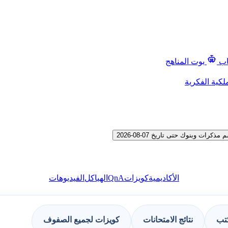
اب
بوت المناهج
لكية الفكرية
QnA
الأكاديمية
كويزات
الهياكل
الفيديوهات
كتب
نتائج الامتحانات
كويزات لجميع الصفوف