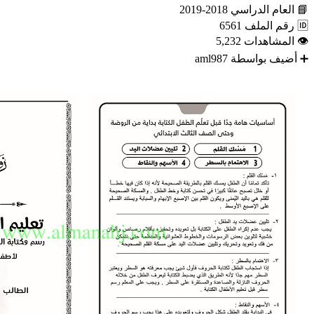
📘
العام الدراسي
2018-2019
🆔
رقم الملف
6561
👁
المشاهدات
5,232
➕
أضيف بواسطة
aml987