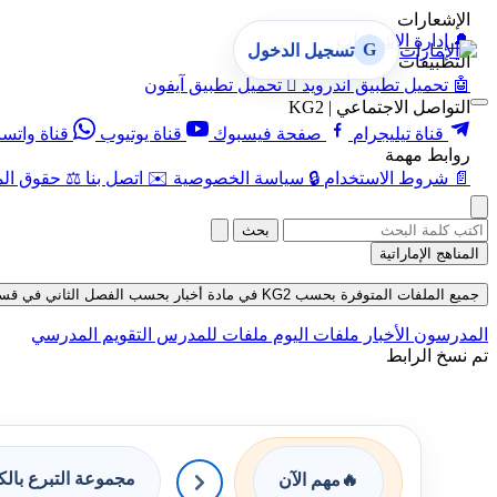
الإشعارات
🔔
إدارة الإشعارات
G
تسجيل الدخول
التطبيقات
🤖
تحميل تطبيق أندرويد

تحميل تطبيق آيفون
التواصل الاجتماعي | KG2
قناة تيليجرام
صفحة فيسبوك
قناة يوتيوب
قناة واتس
روابط مهمة
📄
شروط الاستخدام
🔒
سياسة الخصوصية
✉️
اتصل بنا
⚖️
حقوق الم
بحث
المناهج الإماراتية
جميع الملفات المتوفرة بحسب KG2 في مادة أخبار بحسب الفصل الثاني في قسم مذكرات وبنوك حتى تاريخ 07-08-2026
المدرسون
الأخبار
ملفات اليوم
ملفات للمدرس
التقويم المدرسي
تم نسخ الرابط
مجموعة التبرع بال
🔥
مهم الآن