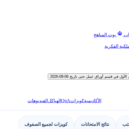
اب
بوت المناهج
لكية الفكرية
ي قسم أوراق عمل حتى تاريخ 06-08-2026
QnA
الأكاديمية
كويزات
الهياكل
الفيديوهات
كتب
نتائج الامتحانات
كويزات لجميع الصفوف