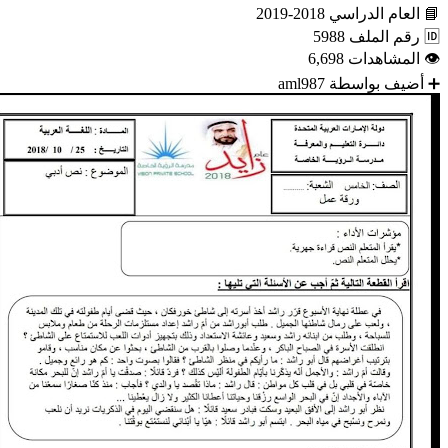
📘
العام الدراسي
2018-2019
🆔
رقم الملف
5988
👁
المشاهدات
6,698
➕
أضيف بواسطة
aml987