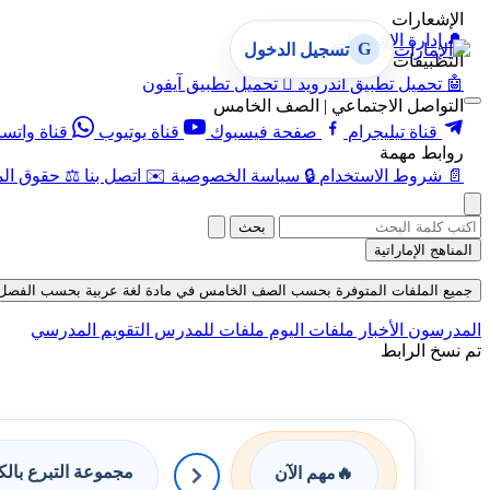
الإشعارات
🔔
إدارة الإشعارات
G
تسجيل الدخول
التطبيقات
🤖
تحميل تطبيق أندرويد

تحميل تطبيق آيفون
التواصل الاجتماعي | الصف الخامس
قناة تيليجرام
صفحة فيسبوك
قناة يوتيوب
قناة واتس
روابط مهمة
📄
شروط الاستخدام
🔒
سياسة الخصوصية
✉️
اتصل بنا
⚖️
حقوق الم
بحث
المناهج الإماراتية
جميع الملفات المتوفرة بحسب الصف الخامس في مادة لغة عربية بحسب الفصل الأول ف
المدرسون
الأخبار
ملفات اليوم
ملفات للمدرس
التقويم المدرسي
تم نسخ الرابط
مجموعة التبرع بال
🔥
مهم الآن