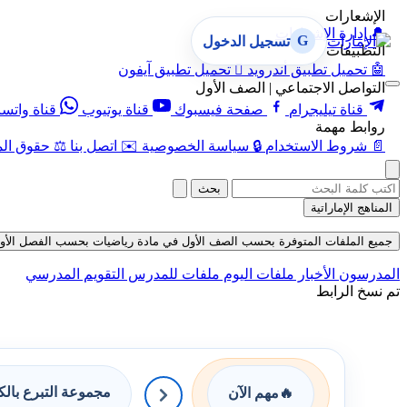
الإشعارات
🔔
إدارة الإشعارات
G
تسجيل الدخول
التطبيقات
🤖
تحميل تطبيق أندرويد

تحميل تطبيق آيفون
التواصل الاجتماعي | الصف الأول
قناة تيليجرام
صفحة فيسبوك
قناة يوتيوب
قناة واتس
روابط مهمة
📄
شروط الاستخدام
🔒
سياسة الخصوصية
✉️
اتصل بنا
⚖️
حقوق الم
بحث
المناهج الإماراتية
جميع الملفات المتوفرة بحسب الصف الأول في مادة رياضيات بحسب الفصل الأول في قسم
المدرسون
الأخبار
ملفات اليوم
ملفات للمدرس
التقويم المدرسي
تم نسخ الرابط
مجموعة التبرع بال
🔥
مهم الآن