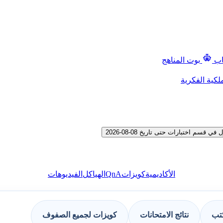
اب
بوت المناهج
لكية الفكرية
 اختبارات حتى تاريخ 08-08-2026
QnA
الأكاديمية
كويزات
الهياكل
الفيديوهات
كتب
نتائج الامتحانات
كويزات لجميع الصفوف