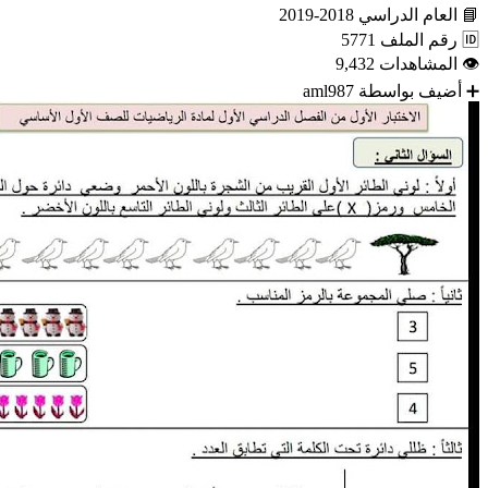
📘
العام الدراسي
2018-2019
🆔
رقم الملف
5771
👁
المشاهدات
9,432
➕
أضيف بواسطة
aml987