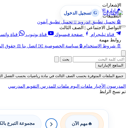
الإشعارات
🔔
إدارة الإشعارات
G
تسجيل الدخول
التطبيقات
🤖
تحميل تطبيق أندرويد

تحميل تطبيق آيفون
التواصل الاجتماعي | الصف الثالث
قناة تيليجرام
صفحة فيسبوك
قناة يوتيوب
قناة واتس
روابط مهمة
📄
شروط الاستخدام
🔒
سياسة الخصوصية
✉️
اتصل بنا
⚖️
حقوق الم
بحث
المناهج الإماراتية
جميع الملفات المتوفرة بحسب الصف الثالث في مادة رياضيات بحسب الفصل الثالث في
المدرسون
الأخبار
ملفات اليوم
ملفات للمدرس
التقويم المدرسي
تم نسخ الرابط
مجموعة التبرع بال
🔥
مهم الآن