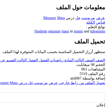
معلومات حول الملف
عرض
بوربوينت
حل
درس
Mass
Measure
قياس
الكتلة
نواتج التعلم :
Students
measure
mass
in
grams
and
kilograms
تحميل الملف
ستظهر أزرار التحميل المناسبة بحسب البيانات المتوفرة لهذا الملف.
الصف
الصف الثالث
المادة
رياضيات
الفصل
الفصل الثالث
القسم
عرو
الحجم
98 ميغابايت
المشاهدات
963
رقم الملف
5519
إضافة بواسطة
aml987
تحميل الملف من رابط خارجي
عرض بوربوينت حل درس Measure Mass قياس الكتلة
إعلان