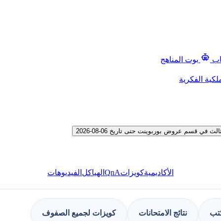
اب
بوت المناهج
لكية الفكرية
 قسم عروض بوربوينت حتى تاريخ 06-08-2026
QnA
الأكاديمية
كويزات
الهياكل
الفيديوهات
كتب
نتائج الامتحانات
كويزات لجميع الصفوف