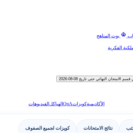
اب
بوت المناهج
لكية الفكرية
متحان النهائي حتى تاريخ 08-08-2026
QnA
الأكاديمية
كويزات
الهياكل
الفيديوهات
كتب
نتائج الامتحانات
كويزات لجميع الصفوف