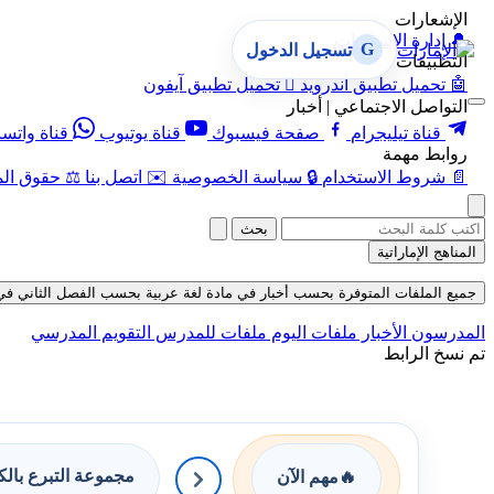
الإشعارات
🔔
إدارة الإشعارات
G
تسجيل الدخول
التطبيقات
🤖
تحميل تطبيق أندرويد

تحميل تطبيق آيفون
التواصل الاجتماعي | أخبار
قناة تيليجرام
صفحة فيسبوك
قناة يوتيوب
قناة واتس
روابط مهمة
📄
شروط الاستخدام
🔒
سياسة الخصوصية
✉️
اتصل بنا
⚖️
حقوق الم
بحث
المناهج الإماراتية
جميع الملفات المتوفرة بحسب أخبار في مادة لغة عربية بحسب الفصل الثاني في قسم الا
المدرسون
الأخبار
ملفات اليوم
ملفات للمدرس
التقويم المدرسي
تم نسخ الرابط
مجموعة التبرع بال
🔥
مهم الآن