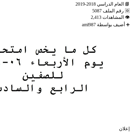
📘
العام الدراسي
2018-2019
🆔
رقم الملف
5087
👁
المشاهدات
2,413
➕
أضيف بواسطة
aml987
إعلان