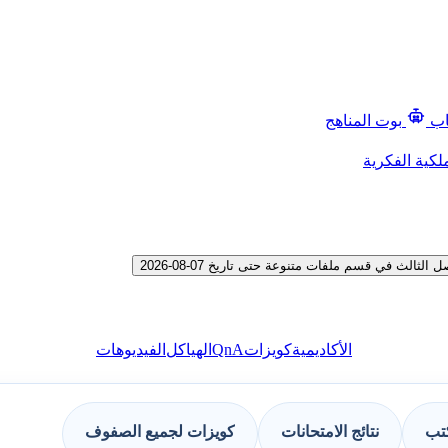
اب
بوت المناهج
لكية الفكرية
ث في قسم ملفات متنوعة حتى تاريخ 07-08-2026
QnA
الأكاديمية
كويزات
الهياكل
الفيديوهات
كتب
نتائج الامتحانات
كويزات لجميع الصفوف