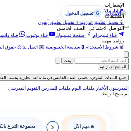
الإشعارات
🔔
إدارة الإشعارات
G
تسجيل الدخول
التطبيقات
🤖
تحميل تطبيق أندرويد

تحميل تطبيق آيفون
التواصل الاجتماعي | الصف الخامس
قناة تيليجرام
صفحة فيسبوك
قناة يوتيوب
قناة واتس
روابط مهمة
📄
شروط الاستخدام
🔒
سياسة الخصوصية
✉️
اتصل بنا
⚖️
حقوق الم
بحث
المناهج الإماراتية
جميع الملفات المتوفرة بحسب الصف الخامس في مادة لغة انجليزية بحسب الفصل الثال
المدرسون
الأخبار
ملفات اليوم
ملفات للمدرس
التقويم المدرسي
تم نسخ الرابط
مجموعة التبرع بال
🔥
مهم الآن