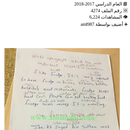
📘
العام الدراسي
2017-2018
🆔
رقم الملف
4274
👁
المشاهدات
6,224
➕
أضيف بواسطة
aml987