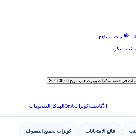
اب
بوت المناهج
لكية الفكرية
ي قسم مذكرات وبنوك حتى تاريخ 08-08-2026
QnA
الأكاديمية
كويزات
الهياكل
الفيديوهات
كتب
نتائج الامتحانات
كويزات لجميع الصفوف