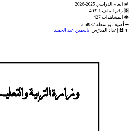
📘
العام الدراسي
2025-2026
🆔
رقم الملف
40321
👁
المشاهدات
427
➕
أضيف بواسطة
aml987
👨‍🏫
إعداد المدرّس:
ياسمين عبد الحميد