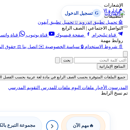
الإشعارات
🔔
إدارة الإشعارات
G
تسجيل الدخول
التطبيقات
🤖
تحميل تطبيق أندرويد

تحميل تطبيق آيفون
التواصل الاجتماعي | الصف الرابع
قناة تيليجرام
صفحة فيسبوك
قناة يوتيوب
قناة واتس
روابط مهمة
📄
شروط الاستخدام
🔒
سياسة الخصوصية
✉️
اتصل بنا
⚖️
حقوق الم
بحث
المناهج الإماراتية
جميع الملفات المتوفرة بحسب الصف الرابع في مادة لغة عربية بحسب الفصل الثالث ف
المدرسون
الأخبار
ملفات اليوم
ملفات للمدرس
التقويم المدرسي
تم نسخ الرابط
مجموعة التبرع بال
🔥
مهم الآن