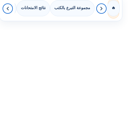
مجموعة التبرع بالكتب
نتائج الامتحانات
كويزات 
🔥