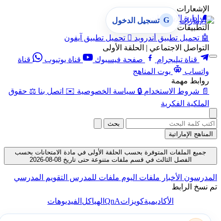
الإشعارات
🔔
إدارة الإشعارات
G
تسجيل الدخول
التطبيقات
🤖
تحميل تطبيق أندرويد

تحميل تطبيق آيفون
التواصل الاجتماعي | الحلقة الأولى
قناة تيليجرام
صفحة فيسبوك
قناة يوتيوب
قناة
واتساب
بوت المناهج
روابط مهمة
📄
شروط الاستخدام
🔒
سياسة الخصوصية
✉️
اتصل بنا
⚖️
حقوق
الملكية الفكرية
بحث
المناهج الإماراتية
جميع الملفات المتوفرة بحسب الحلقة الأولى في مادة الامتحانات بحسب
الفصل الثالث في قسم ملفات متنوعة حتى تاريخ 08-08-2026
المدرسون
الأخبار
ملفات اليوم
ملفات للمدرس
التقويم المدرسي
تم نسخ الرابط
QnA
الأكاديمية
كويزات
الهياكل
الفيديوهات