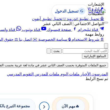
الإشعارات
🔔
إدارة الإشعارات
G
تسجيل الدخول
التطبيقات
🤖
تحميل تطبيق أندرويد

تحميل تطبيق آيفون
التواصل الاجتماعي | الصف الثاني عشر
قناة تيليجرام
صفحة فيسبوك
قناة يوتيوب
قناة واتس
روابط مهمة
📄
شروط الاستخدام
🔒
سياسة الخصوصية
✉️
اتصل بنا
⚖️
حقوق الم
بحث
المناهج الإماراتية
جميع الملفات المتوفرة بحسب الصف الثاني عشر في مادة لغة عربية بحسب الفصل الثا
المدرسون
الأخبار
ملفات اليوم
ملفات للمدرس
التقويم المدرسي
تم نسخ الرابط
مجموعة التبرع بال
🔥
مهم الآن