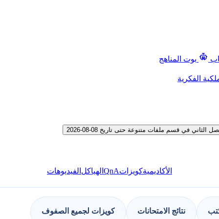
اب
بوت المناهج
لكية الفكرية
ني في قسم ملفات متنوعة حتى تاريخ 08-08-2026
QnA
الأكاديمية
كويزات
الهياكل
الفيديوهات
كتب
نتائج الامتحانات
كويزات لجميع الصفوف