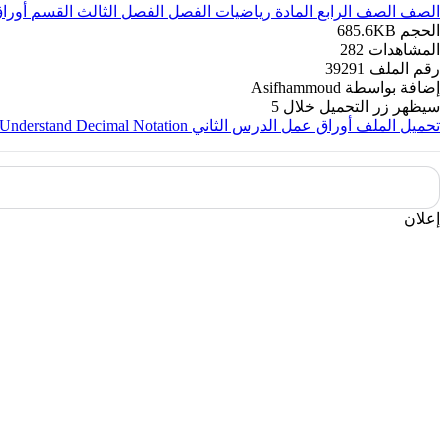
الصف
الصف الرابع
المادة
رياضيات
الفصل
الفصل الثالث
القسم
أورا
الحجم
685.6KB
المشاهدات
282
رقم الملف
39291
إضافة بواسطة
Asifhammoud
سيظهر زر التحميل خلال
5
تحميل الملف
أوراق عمل الدرس الثاني Understand Decimal Notation من الوحدة 12 منهج ريفيل
إعلان