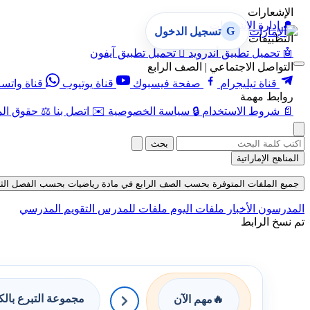
الإشعارات
🔔
إدارة الإشعارات
G
تسجيل الدخول
التطبيقات
🤖
تحميل تطبيق أندرويد

تحميل تطبيق آيفون
التواصل الاجتماعي | الصف الرابع
قناة تيليجرام
صفحة فيسبوك
قناة يوتيوب
قناة واتس
روابط مهمة
📄
شروط الاستخدام
🔒
سياسة الخصوصية
✉️
اتصل بنا
⚖️
حقوق الم
بحث
المناهج الإماراتية
جميع الملفات المتوفرة بحسب الصف الرابع في مادة رياضيات بحسب الفصل الثالث في 
المدرسون
الأخبار
ملفات اليوم
ملفات للمدرس
التقويم المدرسي
تم نسخ الرابط
مجموعة التبرع بال
🔥
مهم الآن