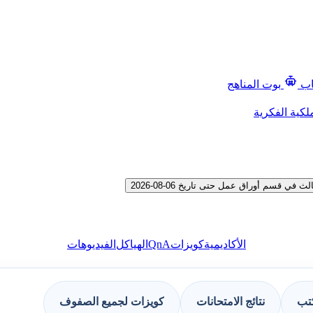
اب
بوت المناهج
لكية الفكرية
قسم أوراق عمل حتى تاريخ 06-08-2026
QnA
الأكاديمية
كويزات
الهياكل
الفيديوهات
كتب
نتائج الامتحانات
كويزات لجميع الصفوف