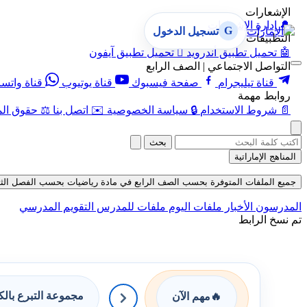
الإشعارات
🔔
إدارة الإشعارات
G
تسجيل الدخول
التطبيقات
🤖
تحميل تطبيق أندرويد

تحميل تطبيق آيفون
التواصل الاجتماعي | الصف الرابع
قناة تيليجرام
صفحة فيسبوك
قناة يوتيوب
قناة واتس
روابط مهمة
📄
شروط الاستخدام
🔒
سياسة الخصوصية
✉️
اتصل بنا
⚖️
حقوق الم
بحث
المناهج الإماراتية
جميع الملفات المتوفرة بحسب الصف الرابع في مادة رياضيات بحسب الفصل الثالث في 
المدرسون
الأخبار
ملفات اليوم
ملفات للمدرس
التقويم المدرسي
تم نسخ الرابط
مجموعة التبرع بال
🔥
مهم الآن