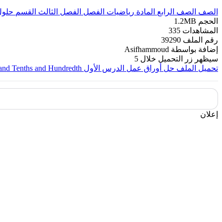
الصف
الصف الرابع
المادة
رياضيات
الفصل
الفصل الثالث
القسم
حلول
الحجم
1.2MB
المشاهدات
335
رقم الملف
39290
إضافة بواسطة
Asifhammoud
سيظهر زر التحميل خلال
5
تحميل الملف
حل أوراق عمل الدرس الأول Understand Tenths and Hundredth من الوحدة 12 منهج ريفيل
إعلان