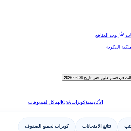
اب
بوت المناهج
لكية الفكرية
قسم حلول حتى تاريخ 06-08-2026
QnA
الأكاديمية
كويزات
الهياكل
الفيديوهات
كتب
نتائج الامتحانات
كويزات لجميع الصفوف