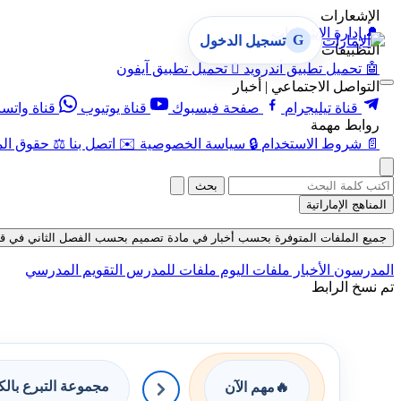
الإشعارات
🔔
إدارة الإشعارات
G
تسجيل الدخول
التطبيقات
🤖
تحميل تطبيق أندرويد

تحميل تطبيق آيفون
التواصل الاجتماعي | أخبار
قناة تيليجرام
صفحة فيسبوك
قناة يوتيوب
قناة واتس
روابط مهمة
📄
شروط الاستخدام
🔒
سياسة الخصوصية
✉️
اتصل بنا
⚖️
حقوق الم
بحث
المناهج الإماراتية
جميع الملفات المتوفرة بحسب أخبار في مادة تصميم بحسب الفصل الثاني في قسم الامتحا
المدرسون
الأخبار
ملفات اليوم
ملفات للمدرس
التقويم المدرسي
تم نسخ الرابط
مجموعة التبرع بال
🔥
مهم الآن