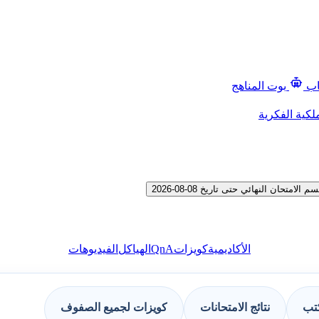
اب
بوت المناهج
لكية الفكرية
ن النهائي حتى تاريخ 08-08-2026
QnA
الأكاديمية
كويزات
الهياكل
الفيديوهات
كتب
نتائج الامتحانات
كويزات لجميع الصفوف