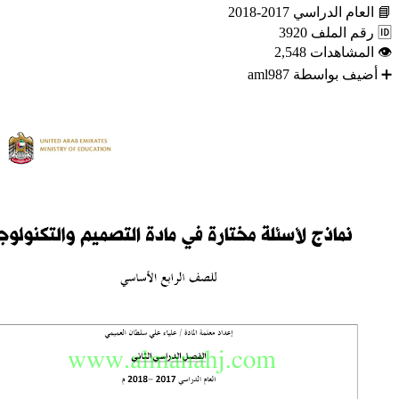
📘
العام الدراسي
2017-2018
🆔
رقم الملف
3920
👁
المشاهدات
2,548
➕
أضيف بواسطة
aml987