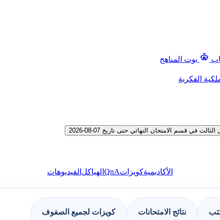
اب
بوت المناهج
لكية الفكرية
في قسم الامتحان النهائي حتى تاريخ 07-08-2026
QnA
الأكاديمية
كويزات
الهياكل
الفيديوهات
كتب
نتائج الامتحانات
كويزات لجميع الصفوف