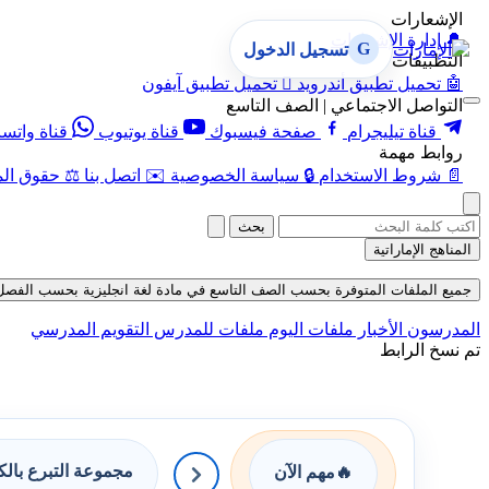
الإشعارات
🔔
إدارة الإشعارات
G
تسجيل الدخول
التطبيقات
🤖
تحميل تطبيق أندرويد

تحميل تطبيق آيفون
التواصل الاجتماعي | الصف التاسع
قناة تيليجرام
صفحة فيسبوك
قناة يوتيوب
قناة واتس
روابط مهمة
📄
شروط الاستخدام
🔒
سياسة الخصوصية
✉️
اتصل بنا
⚖️
حقوق الم
بحث
المناهج الإماراتية
جميع الملفات المتوفرة بحسب الصف التاسع في مادة لغة انجليزية بحسب الفصل الثالث 
المدرسون
الأخبار
ملفات اليوم
ملفات للمدرس
التقويم المدرسي
تم نسخ الرابط
مجموعة التبرع بال
🔥
مهم الآن