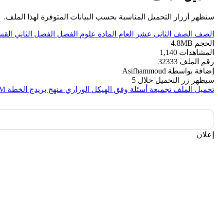
ستظهر أزرار التحميل المناسبة بحسب البيانات المتوفرة لهذا الملف.
الصف
الصف الثاني عشر العام
المادة
علوم
الفصل
الفصل الثاني
القس
الحجم
4.8MB
المشاهدات
1,140
رقم الملف
32333
إضافة بواسطة
Asifhammoud
سيظهر زر التحميل خلال
5
تحميل الملف
تجميعة أسئلة وفق الهيكل الوزاري منهج بريدج الخطة M
إعلان