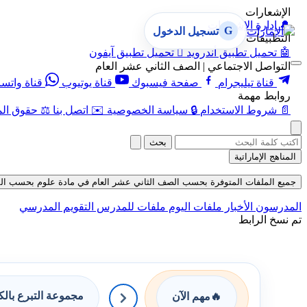
الإشعارات
🔔
إدارة الإشعارات
G
تسجيل الدخول
التطبيقات
🤖
تحميل تطبيق أندرويد

تحميل تطبيق آيفون
التواصل الاجتماعي | الصف الثاني عشر العام
قناة تيليجرام
صفحة فيسبوك
قناة يوتيوب
قناة واتس
روابط مهمة
📄
شروط الاستخدام
🔒
سياسة الخصوصية
✉️
اتصل بنا
⚖️
حقوق الم
بحث
المناهج الإماراتية
جميع الملفات المتوفرة بحسب الصف الثاني عشر العام في مادة علوم بحسب الفصل الث
المدرسون
الأخبار
ملفات اليوم
ملفات للمدرس
التقويم المدرسي
تم نسخ الرابط
مجموعة التبرع بال
🔥
مهم الآن