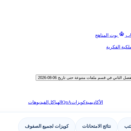
اب
بوت المناهج
لكية الفكرية
اني في قسم ملفات متنوعة حتى تاريخ 06-08-2026
QnA
الأكاديمية
كويزات
الهياكل
الفيديوهات
كتب
نتائج الامتحانات
كويزات لجميع الصفوف