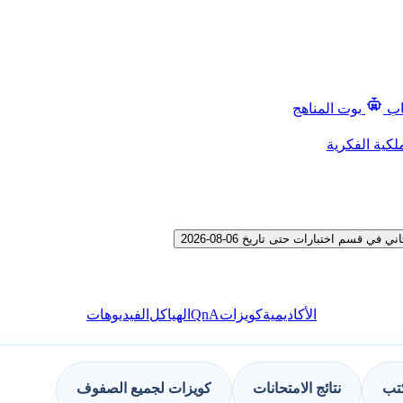
اب
بوت المناهج
لكية الفكرية
سم اختبارات حتى تاريخ 06-08-2026
QnA
الأكاديمية
كويزات
الهياكل
الفيديوهات
كتب
نتائج الامتحانات
كويزات لجميع الصفوف