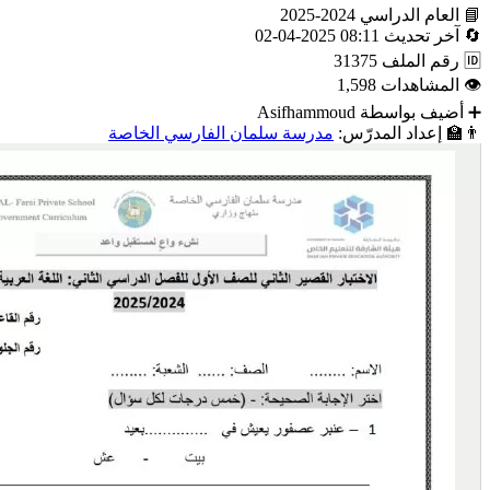
📘
العام الدراسي
2024-2025
🔄
آخر تحديث
08:11 2025-04-02
🆔
رقم الملف
31375
👁
المشاهدات
1,598
➕
أضيف بواسطة
Asifhammoud
👨‍🏫
إعداد المدرّس:
مدرسة سلمان الفارسي الخاصة