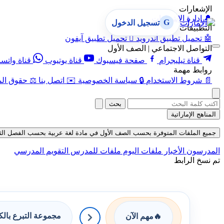
الإشعارات
🔔
إدارة الإشعارات
G
تسجيل الدخول
التطبيقات
🤖
تحميل تطبيق أندرويد

تحميل تطبيق آيفون
التواصل الاجتماعي | الصف الأول
قناة تيليجرام
صفحة فيسبوك
قناة يوتيوب
قناة واتس
روابط مهمة
📄
شروط الاستخدام
🔒
سياسة الخصوصية
✉️
اتصل بنا
⚖️
حقوق الم
بحث
المناهج الإماراتية
جميع الملفات المتوفرة بحسب الصف الأول في مادة لغة عربية بحسب الفصل الثاني في ق
المدرسون
الأخبار
ملفات اليوم
ملفات للمدرس
التقويم المدرسي
تم نسخ الرابط
مجموعة التبرع بال
🔥
مهم الآن