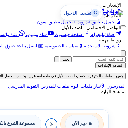
الإشعارات
🔔
إدارة الإشعارات
G
تسجيل الدخول
التطبيقات
🤖
تحميل تطبيق أندرويد

تحميل تطبيق آيفون
التواصل الاجتماعي | الصف الأول
قناة تيليجرام
صفحة فيسبوك
قناة يوتيوب
قناة واتس
روابط مهمة
📄
شروط الاستخدام
🔒
سياسة الخصوصية
✉️
اتصل بنا
⚖️
حقوق الم
بحث
المناهج الإماراتية
جميع الملفات المتوفرة بحسب الصف الأول في مادة لغة عربية بحسب الفصل الثاني في 
المدرسون
الأخبار
ملفات اليوم
ملفات للمدرس
التقويم المدرسي
تم نسخ الرابط
مجموعة التبرع بال
🔥
مهم الآن