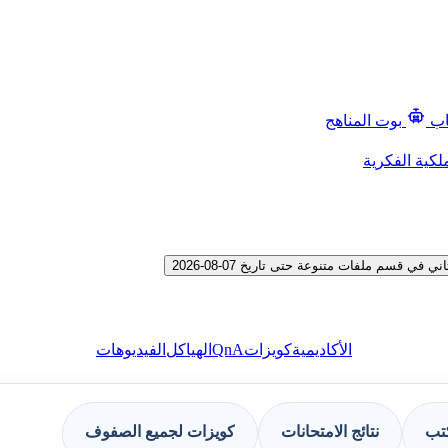
اب
بوت المناهج
لكية الفكرية
قسم ملفات متنوعة حتى تاريخ 07-08-2026
QnA
الأكاديمية
كويزات
الهياكل
الفيديوهات
كتب
نتائج الامتحانات
كويزات لجميع الصفوف