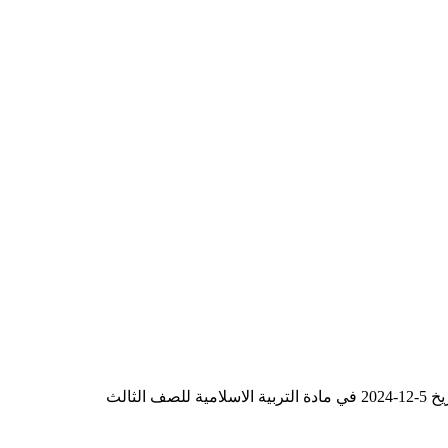
لثالث