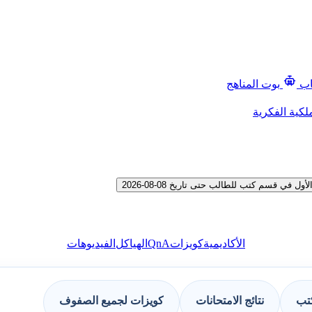
اب
بوت المناهج
لكية الفكرية
 قسم كتب للطالب حتى تاريخ 08-08-2026
QnA
الأكاديمية
كويزات
الهياكل
الفيديوهات
كتب
نتائج الامتحانات
كويزات لجميع الصفوف