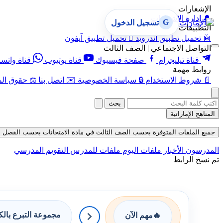
الإشعارات
🔔
إدارة الإشعارات
G
تسجيل الدخول
التطبيقات
🤖
تحميل تطبيق أندرويد

تحميل تطبيق آيفون
التواصل الاجتماعي | الصف الثالث
قناة تيليجرام
صفحة فيسبوك
قناة يوتيوب
قناة واتس
روابط مهمة
📄
شروط الاستخدام
🔒
سياسة الخصوصية
✉️
اتصل بنا
⚖️
حقوق الم
بحث
المناهج الإماراتية
جميع الملفات المتوفرة بحسب الصف الثالث في مادة الامتحانات بحسب الفصل الأول في
المدرسون
الأخبار
ملفات اليوم
ملفات للمدرس
التقويم المدرسي
تم نسخ الرابط
مجموعة التبرع بال
🔥
مهم الآن