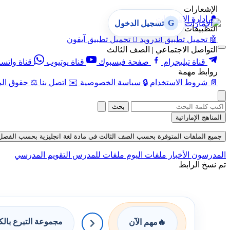
الإشعارات
🔔
إدارة الإشعارات
G
تسجيل الدخول
التطبيقات
🤖
تحميل تطبيق أندرويد

تحميل تطبيق آيفون
التواصل الاجتماعي | الصف الثالث
قناة تيليجرام
صفحة فيسبوك
قناة يوتيوب
قناة واتس
روابط مهمة
📄
شروط الاستخدام
🔒
سياسة الخصوصية
✉️
اتصل بنا
⚖️
حقوق الم
بحث
المناهج الإماراتية
جميع الملفات المتوفرة بحسب الصف الثالث في مادة لغة انجليزية بحسب الفصل الأول 
المدرسون
الأخبار
ملفات اليوم
ملفات للمدرس
التقويم المدرسي
تم نسخ الرابط
مجموعة التبرع بال
🔥
مهم الآن