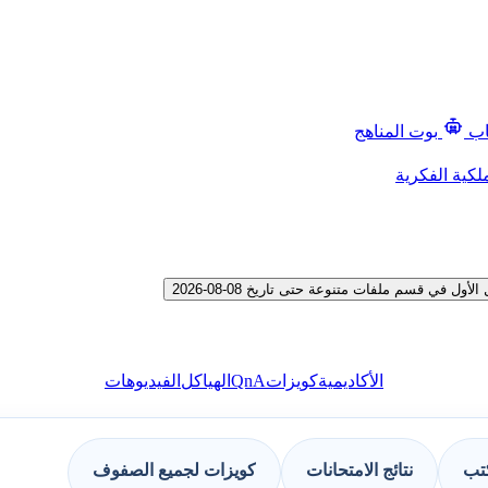
اب
بوت المناهج
لكية الفكرية
في قسم ملفات متنوعة حتى تاريخ 08-08-2026
QnA
الأكاديمية
كويزات
الهياكل
الفيديوهات
كتب
نتائج الامتحانات
كويزات لجميع الصفوف