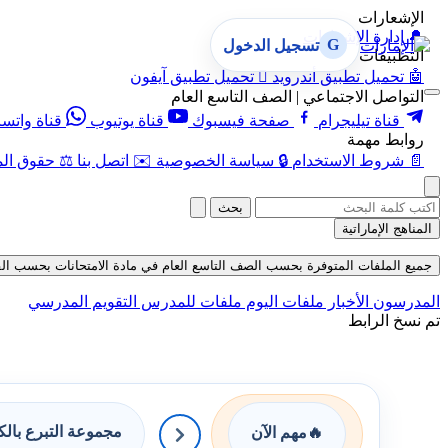
الإشعارات
🔔
إدارة الإشعارات
G
تسجيل الدخول
التطبيقات
🤖
تحميل تطبيق أندرويد

تحميل تطبيق آيفون
التواصل الاجتماعي | الصف التاسع العام
قناة تيليجرام
صفحة فيسبوك
قناة يوتيوب
قناة واتس
روابط مهمة
📄
شروط الاستخدام
🔒
سياسة الخصوصية
✉️
اتصل بنا
⚖️
حقوق الم
بحث
المناهج الإماراتية
جميع الملفات المتوفرة بحسب الصف التاسع العام في مادة الامتحانات بحسب الفصل الأ
المدرسون
الأخبار
ملفات اليوم
ملفات للمدرس
التقويم المدرسي
تم نسخ الرابط
مجموعة التبرع بال
🔥
مهم الآن