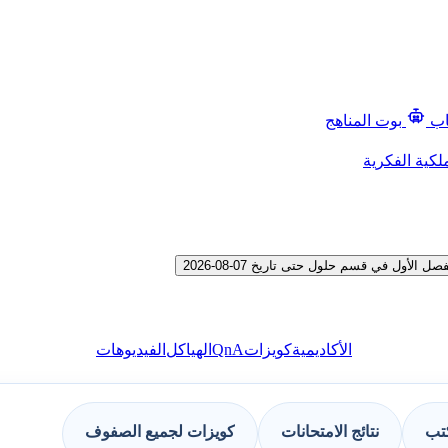
اب
بوت المناهج
لكية الفكرية
ول في قسم حلول حتى تاريخ 07-08-2026
QnA
الأكاديمية
كويزات
الهياكل
الفيديوهات
كتب
نتائج الامتحانات
كويزات لجميع الصفوف