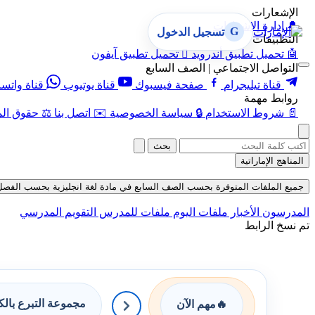
الإشعارات
🔔
إدارة الإشعارات
G
تسجيل الدخول
التطبيقات
🤖
تحميل تطبيق أندرويد

تحميل تطبيق آيفون
التواصل الاجتماعي | الصف السابع
قناة تيليجرام
صفحة فيسبوك
قناة يوتيوب
قناة واتس
روابط مهمة
📄
شروط الاستخدام
🔒
سياسة الخصوصية
✉️
اتصل بنا
⚖️
حقوق الم
بحث
المناهج الإماراتية
جميع الملفات المتوفرة بحسب الصف السابع في مادة لغة انجليزية بحسب الفصل الثالث
المدرسون
الأخبار
ملفات اليوم
ملفات للمدرس
التقويم المدرسي
تم نسخ الرابط
مجموعة التبرع بال
🔥
مهم الآن