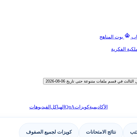
اب
بوت المناهج
لكية الفكرية
 في قسم ملفات متنوعة حتى تاريخ 06-08-2026
QnA
الأكاديمية
كويزات
الهياكل
الفيديوهات
كتب
نتائج الامتحانات
كويزات لجميع الصفوف