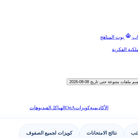
اب
بوت المناهج
لكية الفكرية
 متنوعة حتى تاريخ 08-08-2026
QnA
الأكاديمية
كويزات
الهياكل
الفيديوهات
كتب
نتائج الامتحانات
كويزات لجميع الصفوف