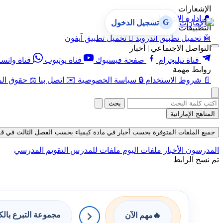
الإشعارات
🔔
إدارة الإشعارات
G
تسجيل الدخول
التطبيقات
🤖
تحميل تطبيق أندرويد

تحميل تطبيق آيفون
التواصل الاجتماعي | أخبار
قناة تيليجرام
صفحة فيسبوك
قناة يوتيوب
قناة واتس
روابط مهمة
📄
شروط الاستخدام
🔒
سياسة الخصوصية
✉️
اتصل بنا
⚖️
حقوق الم
بحث
المناهج الإماراتية
جميع الملفات المتوفرة بحسب أخبار في مادة كيمياء بحسب الفصل الثالث في قسم ملفات
المدرسون
الأخبار
ملفات اليوم
ملفات للمدرس
التقويم المدرسي
تم نسخ الرابط
مجموعة التبرع بال
🔥
مهم الآن