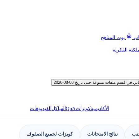
اب
بوت المناهج
لكية الفكرية
قسم ملفات متنوعة حتى تاريخ 08-08-2026
QnA
الأكاديمية
كويزات
الهياكل
الفيديوهات
كتب
نتائج الامتحانات
كويزات لجميع الصفوف