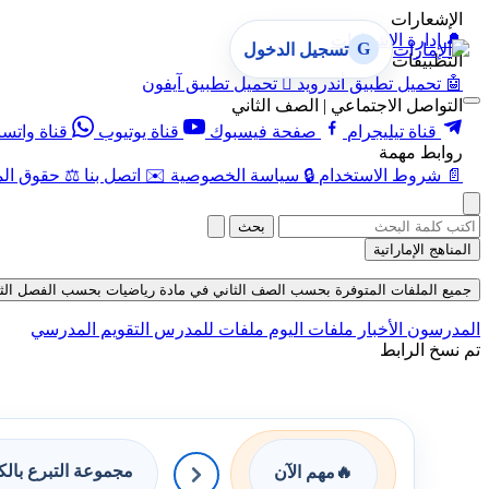
الإشعارات
🔔
إدارة الإشعارات
G
تسجيل الدخول
التطبيقات
🤖
تحميل تطبيق أندرويد

تحميل تطبيق آيفون
التواصل الاجتماعي | الصف الثاني
قناة تيليجرام
صفحة فيسبوك
قناة يوتيوب
قناة واتس
روابط مهمة
📄
شروط الاستخدام
🔒
سياسة الخصوصية
✉️
اتصل بنا
⚖️
حقوق الم
بحث
المناهج الإماراتية
جميع الملفات المتوفرة بحسب الصف الثاني في مادة رياضيات بحسب الفصل الثاني في 
المدرسون
الأخبار
ملفات اليوم
ملفات للمدرس
التقويم المدرسي
تم نسخ الرابط
مجموعة التبرع بال
🔥
مهم الآن