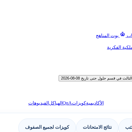
اب
بوت المناهج
لكية الفكرية
ي قسم حلول حتى تاريخ 08-08-2026
QnA
الأكاديمية
كويزات
الهياكل
الفيديوهات
كتب
نتائج الامتحانات
كويزات لجميع الصفوف