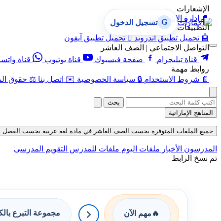
الإشعارات
🔔
إدارة الإشعارات
G
تسجيل الدخول
التطبيقات
🤖
تحميل تطبيق أندرويد

تحميل تطبيق آيفون
التواصل الاجتماعي | الصف العاشر
قناة تيليجرام
صفحة فيسبوك
قناة يوتيوب
قناة واتس
روابط مهمة
📄
شروط الاستخدام
🔒
سياسة الخصوصية
✉️
اتصل بنا
⚖️
حقوق الم
بحث
المناهج الإماراتية
جميع الملفات المتوفرة بحسب الصف العاشر في مادة لغة عربية بحسب الفصل الثالث ف
المدرسون
الأخبار
ملفات اليوم
ملفات للمدرس
التقويم المدرسي
تم نسخ الرابط
مجموعة التبرع بال
🔥
مهم الآن