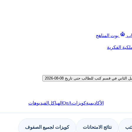
اب
بوت المناهج
لكية الفكرية
ي في قسم كتب للطالب حتى تاريخ 08-08-2026
QnA
الأكاديمية
كويزات
الهياكل
الفيديوهات
كتب
نتائج الامتحانات
كويزات لجميع الصفوف