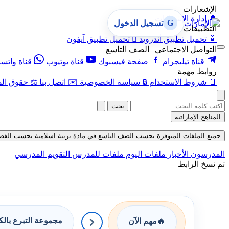
الإشعارات
🔔
إدارة الإشعارات
G
تسجيل الدخول
التطبيقات
🤖
تحميل تطبيق أندرويد

تحميل تطبيق آيفون
التواصل الاجتماعي | الصف التاسع
قناة تيليجرام
صفحة فيسبوك
قناة يوتيوب
قناة واتس
روابط مهمة
📄
شروط الاستخدام
🔒
سياسة الخصوصية
✉️
اتصل بنا
⚖️
حقوق الم
بحث
المناهج الإماراتية
جميع الملفات المتوفرة بحسب الصف التاسع في مادة تربية اسلامية بحسب الفصل الثان
المدرسون
الأخبار
ملفات اليوم
ملفات للمدرس
التقويم المدرسي
تم نسخ الرابط
مجموعة التبرع بال
🔥
مهم الآن