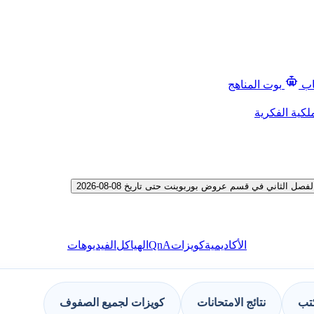
اب
بوت المناهج
لكية الفكرية
لثاني في قسم عروض بوربوينت حتى تاريخ 08-08-2026
QnA
الأكاديمية
كويزات
الهياكل
الفيديوهات
كتب
نتائج الامتحانات
كويزات لجميع الصفوف