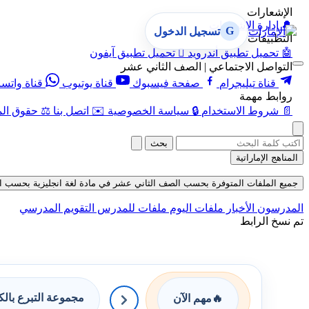
الإشعارات
🔔
إدارة الإشعارات
G
تسجيل الدخول
التطبيقات
🤖
تحميل تطبيق أندرويد

تحميل تطبيق آيفون
التواصل الاجتماعي | الصف الثاني عشر
قناة تيليجرام
صفحة فيسبوك
قناة يوتيوب
قناة واتس
روابط مهمة
📄
شروط الاستخدام
🔒
سياسة الخصوصية
✉️
اتصل بنا
⚖️
حقوق الم
بحث
المناهج الإماراتية
جميع الملفات المتوفرة بحسب الصف الثاني عشر في مادة لغة انجليزية بحسب الفصل ا
المدرسون
الأخبار
ملفات اليوم
ملفات للمدرس
التقويم المدرسي
تم نسخ الرابط
مجموعة التبرع بال
🔥
مهم الآن