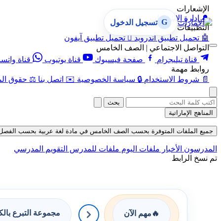
الإشعارات
🔔
إدارة الإشعارات
G
تسجيل الدخول
التطبيقات
🤖
تحميل تطبيق أندرويد

تحميل تطبيق آيفون
التواصل الاجتماعي | الصف الخامس
قناة تيليجرام
صفحة فيسبوك
قناة يوتيوب
قناة واتس
روابط مهمة
📄
شروط الاستخدام
🔒
سياسة الخصوصية
✉️
اتصل بنا
⚖️
حقوق الم
بحث
المناهج الإماراتية
جميع الملفات المتوفرة بحسب الصف الخامس في مادة لغة عربية بحسب الفصل الأول ف
المدرسون
الأخبار
ملفات اليوم
ملفات للمدرس
التقويم المدرسي
تم نسخ الرابط
مجموعة التبرع بال
🔥
مهم الآن