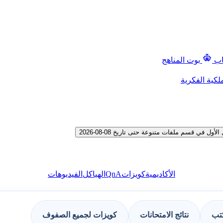
اب
بوت المناهج
لكية الفكرية
ي قسم ملفات متنوعة حتى تاريخ 08-08-2026
QnA
الأكاديمية
كويزات
الهياكل
الفيديوهات
كتب
نتائج الامتحانات
كويزات لجميع الصفوف