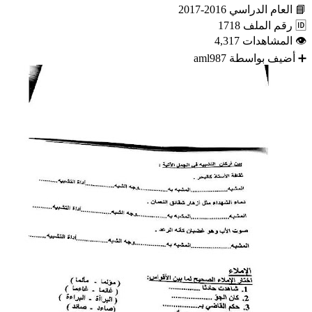
📘
العام الدراسي
2016-2017
🆔
رقم الملف
1718
👁
المشاهدات
4,317
➕
أضيف بواسطة
aml987