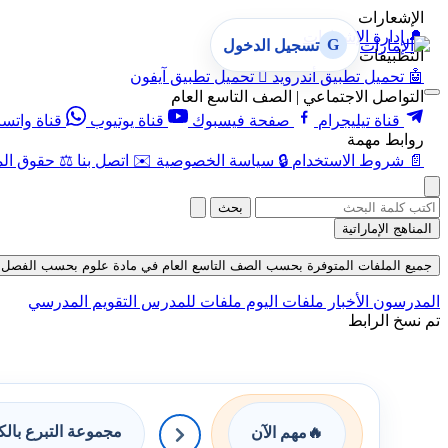
الإشعارات
🔔
إدارة الإشعارات
G
تسجيل الدخول
التطبيقات
🤖
تحميل تطبيق أندرويد

تحميل تطبيق آيفون
التواصل الاجتماعي | الصف التاسع العام
قناة تيليجرام
صفحة فيسبوك
قناة يوتيوب
قناة واتس
روابط مهمة
📄
شروط الاستخدام
🔒
سياسة الخصوصية
✉️
اتصل بنا
⚖️
حقوق الم
بحث
المناهج الإماراتية
جميع الملفات المتوفرة بحسب الصف التاسع العام في مادة علوم بحسب الفصل الثالث 
المدرسون
الأخبار
ملفات اليوم
ملفات للمدرس
التقويم المدرسي
تم نسخ الرابط
مجموعة التبرع بال
🔥
مهم الآن