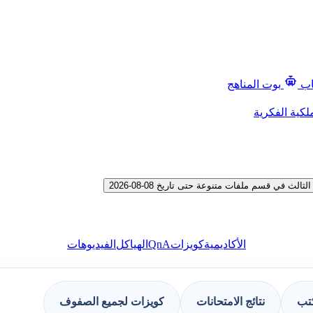
اب
بوت المناهج
لكية الفكرية
في قسم ملفات متنوعة حتى تاريخ 08-08-2026
QnA
الأكاديمية
كويزات
الهياكل
الفيديوهات
كتب
نتائج الامتحانات
كويزات لجميع الصفوف