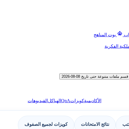
اب
بوت المناهج
لكية الفكرية
ات متنوعة حتى تاريخ 08-08-2026
QnA
الأكاديمية
كويزات
الهياكل
الفيديوهات
كتب
نتائج الامتحانات
كويزات لجميع الصفوف