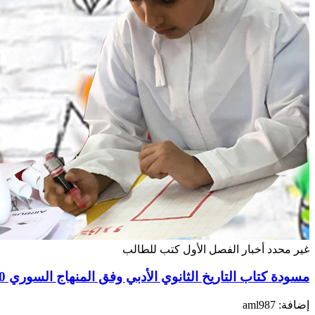
غير محدد
أخبار
الفصل الأول
كتب للطالب
مسودة كتاب التاريخ الثانوي الأدبي وفق المنهاج السوري 20192020
إضافة: aml987