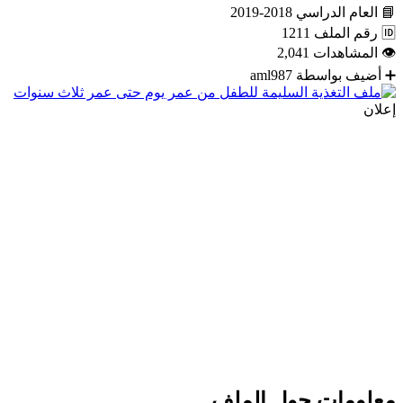
📘
العام الدراسي
2018-2019
🆔
رقم الملف
1211
👁
المشاهدات
2,041
➕
أضيف بواسطة
aml987
إعلان
معلومات حول الملف