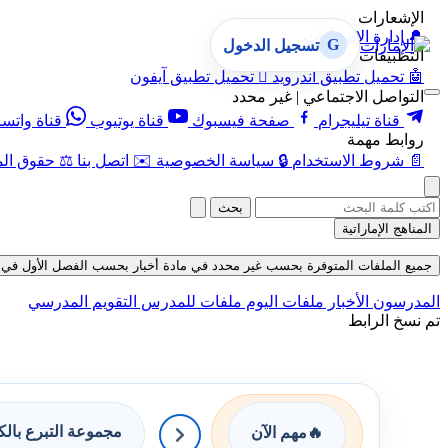
الإشعارات
🔔
إدارة الإشعارات
G
تسجيل الدخول
التطبيقات
🤖
تحميل تطبيق أندرويد

تحميل تطبيق آيفون
التواصل الاجتماعي | غير محدد
قناة تيليجرام
صفحة فيسبوك
قناة يوتيوب
قناة واتس
روابط مهمة
📄
شروط الاستخدام
🔒
سياسة الخصوصية
✉️
اتصل بنا
⚖️
حقوق الم
بحث
المناهج الإماراتية
جميع الملفات المتوفرة بحسب غير محدد في مادة أخبار بحسب الفصل الأول في قسم ملف
المدرسون
الأخبار
ملفات اليوم
ملفات للمدرس
التقويم المدرسي
تم نسخ الرابط
مجموعة التبرع بال
🔥
مهم الآن