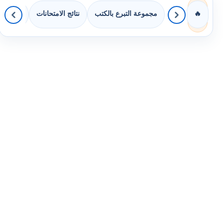
مجموعة التبرع بالكتب
نتائج الامتحانات
كويزات 
🔥