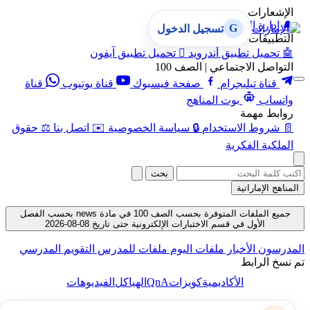
الإشعارات
🔔
إدارة الإشعارات
G
تسجيل الدخول
التطبيقات
🤖
تحميل تطبيق أندرويد

تحميل تطبيق آيفون
التواصل الاجتماعي | الصف 100
قناة تيليجرام
صفحة فيسبوك
قناة يوتيوب
قناة
واتساب
بوت المناهج
روابط مهمة
📄
شروط الاستخدام
🔒
سياسة الخصوصية
✉️
اتصل بنا
⚖️
حقوق
الملكية الفكرية
بحث
المناهج الإماراتية
جميع الملفات المتوفرة بحسب الصف 100 في مادة news بحسب الفصل
الأول في قسم الاختبارات الإلكترونية حتى تاريخ 08-08-2026
المدرسون
الأخبار
ملفات اليوم
ملفات للمدرس
التقويم المدرسي
تم نسخ الرابط
QnA
الأكاديمية
كويزات
الهياكل
الفيديوهات